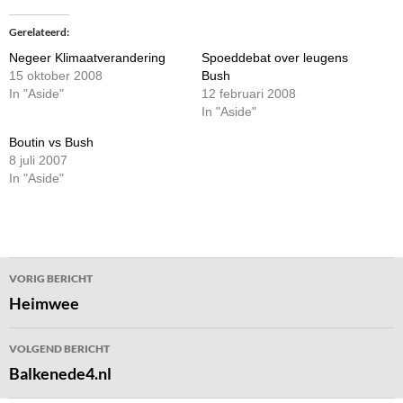
Gerelateerd
Negeer Klimaatverandering
Spoeddebat over leugens
15 oktober 2008
Bush
In "Aside"
12 februari 2008
In "Aside"
Boutin vs Bush
8 juli 2007
In "Aside"
Bericht
VORIG BERICHT
navigatie
Heimwee
VOLGEND BERICHT
Balkenede4.nl