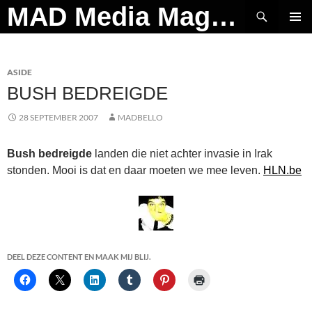
Ga
Zoeken
MAD Media Magazine
naar
PRIMAI
de
MENU
inhoud
ASIDE
BUSH BEDREIGDE
28 SEPTEMBER 2007
MADBELLO
Bush bedreigde
landen die niet achter invasie in Irak
stonden. Mooi is dat en daar moeten we mee leven.
HLN.be
DEEL DEZE CONTENT EN MAAK MIJ BLIJ.