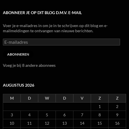
ABONNEER JE OP DIT BLOG D.M.V. E-MAIL
Voer je e-mailadres in om je in te schrijven op dit blog en e-
mailmeldingen te ontvangen van nieuwe berichten.
E-
mailadres
ABONNEREN
Voeg je bij 8 andere abonnees
AUGUSTUS 2026
M
D
W
D
V
Z
Z
1
2
3
4
5
6
7
8
9
10
11
12
13
14
15
16