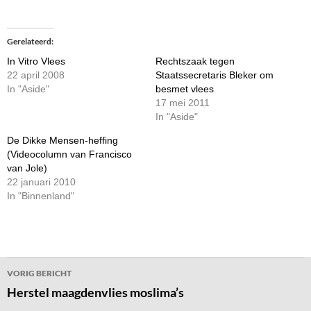
Gerelateerd
In Vitro Vlees
Rechtszaak tegen
22 april 2008
Staatssecretaris Bleker om
In "Aside"
besmet vlees
17 mei 2011
In "Aside"
De Dikke Mensen-heffing
(Videocolumn van Francisco
van Jole)
22 januari 2010
In "Binnenland"
Bericht
VORIG BERICHT
navigatie
Herstel maagdenvlies moslima’s