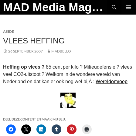
Ga
Zoeken
MAD Media Magazine
naar
PRIMAI
de
MENU
inhoud
ASIDE
VLEES HEFFING
26 SEPTEMBER 2007
MADBELLO
Heffing op vlees ?
85 cent per kilo ? Milieudefensie ? vlees
veel CO2-uitstoot ? Welkom in de wondere wereld van
Nederland en dat kan er ook nog wel bijÂ :
Wereldomroep
DEEL DEZE CONTENT EN MAAK MIJ BLIJ.