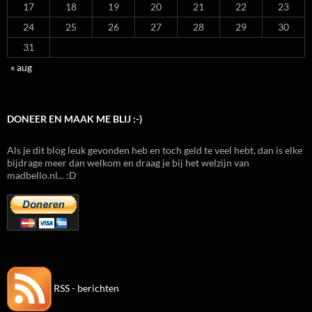
17
18
19
20
21
22
23
24
25
26
27
28
29
30
31
« aug
DONEER EN MAAK ME BLIJ :-)
Als je dit blog leuk gevonden heb en toch geld te veel hebt, dan is elke
bijdrage meer dan welkom en draag je bij het welzijn van
madbello.nl... :D
RSS - berichten