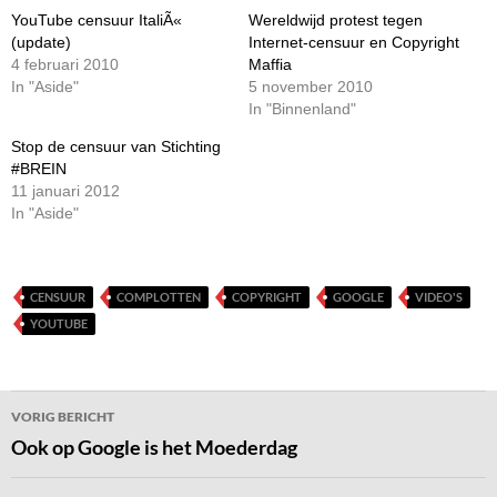
YouTube censuur ItaliÃ«
Wereldwijd protest tegen
(update)
Internet-censuur en Copyright
4 februari 2010
Maffia
In "Aside"
5 november 2010
In "Binnenland"
Stop de censuur van Stichting
#BREIN
11 januari 2012
In "Aside"
CENSUUR
COMPLOTTEN
COPYRIGHT
GOOGLE
VIDEO'S
YOUTUBE
Bericht
VORIG BERICHT
navigatie
Ook op Google is het Moederdag