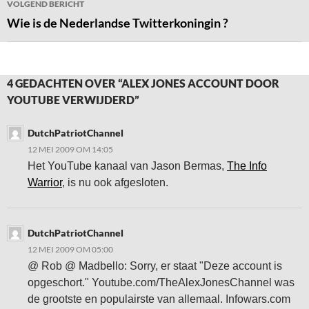
VOLGEND BERICHT
Wie is de Nederlandse Twitterkoningin ?
4 GEDACHTEN OVER “ALEX JONES ACCOUNT DOOR
YOUTUBE VERWIJDERD”
DutchPatriotChannel
12 MEI 2009 OM 14:05
Het YouTube kanaal van Jason Bermas,
The Info
Warrior
, is nu ook afgesloten.
DutchPatriotChannel
12 MEI 2009 OM 05:00
@ Rob @ Madbello: Sorry, er staat "Deze account is
opgeschort." Youtube.com/TheAlexJonesChannel was
de grootste en populairste van allemaal. Infowars.com