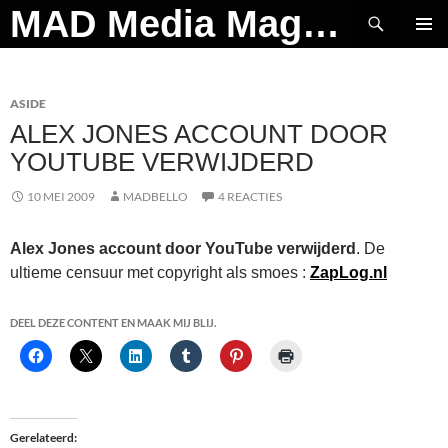
Ga
Zoeken
MAD Media Magazine
naar
PRIMAI
de
MENU
inhoud
ASIDE
ALEX JONES ACCOUNT DOOR
YOUTUBE VERWIJDERD
10 MEI 2009
MADBELLO
4 REACTIES
Alex Jones account door YouTube verwijderd
. De
ultieme censuur met copyright als smoes :
ZapLog.nl
DEEL DEZE CONTENT EN MAAK MIJ BLIJ.
Gerelateerd