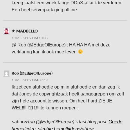
kreeg laatst een week lange DDoS-attack te verduren:
Een heel serverpark ging offline.
MADBELLO
10 MEI 2009 OM 10:03
@ Rob (@EdgeOfEurope) : HA HA HA met deze
verklaring kan ik ook mee leven
Rob (@EdgeOfEurope)
10 MEI 2009 OM 09:59
Ik zet een aluhoedje op mijn aluhoedje en dan zeg ik
dat Jones de copyrightzaak heeft aangegrepen om zelf
zijn hele account te wissen. Om heel hard ZIE JE
WEL!!!!!!111!!! te kunnen roepen.
<abbr>
Rob (@EdgeOfEurope)’s last blog post..
Goede
hemeltijden, slechte hemeltijden
</abbr>