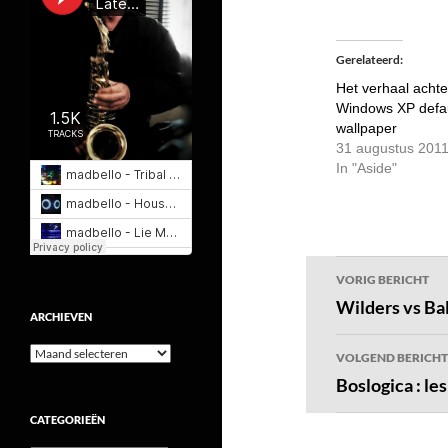
Gerelateerd
Het verhaal achte
Windows XP defau
wallpaper
31 augustus 201
In "Aside"
Bericht
VORIG BERICHT
navigatie
Wilders vs B
ARCHIEVEN
Archieven
VOLGEND BERICHT
Boslogica : les
CATEGORIEËN