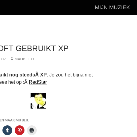
MIJN MUZIEK
FT GEBRUIKT XP
007
MADBELLO
ruikt nog steedsÂ XP
. Je zou het bijna niet
ees het op :Â
RedStar
N MAAK MIJ BLIJ.