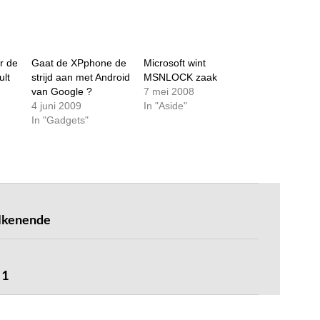
r de
Gaat de XPphone de
Microsoft wint
lt
strijd aan met Android
MSNLOCK zaak
van Google ?
7 mei 2008
1
4 juni 2009
In "Aside"
In "Gadgets"
alkenende
 1