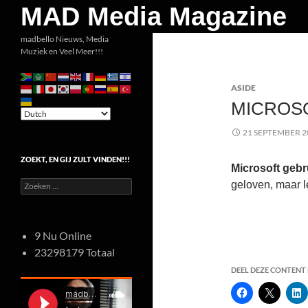
Zoeken
MAD Media Magazine
Ga
madbello Nieuws, Media
Muziek en Veel Meer!!!
naar
de
ASIDE
inhoud
MICROSO
21 SEPTEMBER 2
ZOEKT, EN GIJ ZULT VINDEN!!!
Microsoft geb
Zoeken
geloven, maar l
naar:
9 Nu Online
23298179 Totaal
DEEL DEZE CONTENT E