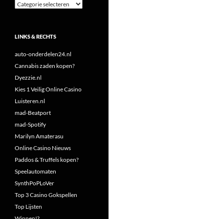
Categorieën
LINKS & RECHTS
auto-onderdelen24.nl
Cannabis zaden kopen?
Dyezzie.nl
Kies 1 Veilig Online Casino
Luisteren.nl
mad-Beatport
mad-Spotify
Marilyn Amaterasu
Online Casino Nieuws
Paddos & Truffels kopen?
Speelautomaten
SynthPoPLoVer
Top 3 Casino Gokspellen
Top Lijsten
Winnen!?