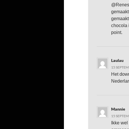
@Renesm
gemaakt? 
gemaakt?
chocola 
point.
Laulau
15 SEPTEM
Het down
Nederlan
Mannie
15 SEPTEM
Ikke wel