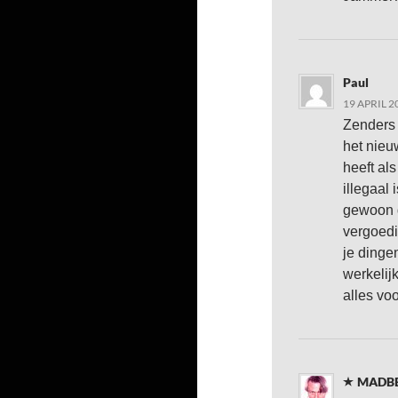
Paul
19 APRIL 2
Zenders 
het nieu
heeft al
illegaal 
gewoon d
vergoedi
je dinge
werkelij
alles vo
MADB