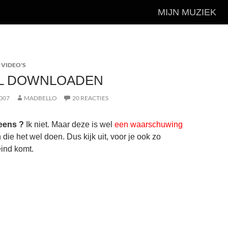
MIJN MUZIEK
,
VIDEO'S
AL DOWNLOADEN
007
MADBELLO
20 REACTIES
 eens ?
Ik niet. Maar deze is wel
een waarschuwing
die het wel doen. Dus kijk uit, voor je ook zo
eind komt.