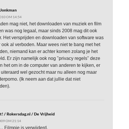
 Jonkman
010 OM 14:54
en mag niet, het downloaden van muziek en film
n was nog legaal, maar sinds 2008 mag dit ook
r. Het versprijden en downloaden van software was
 ook al verboden. Maar wees niet te bang met het
en, niemand kan er achter komen zolang je het
eld. Er zijn namelijk ook nog "privacy regels" deze
n het om in de computer van anderen te kijken, er
 uiteraard wel gezocht maar nu alleen nog maar
erporno. (Ik neem aan dat jullie dat niet
den).
t! / Rokersdag.nl / De Vrijheid
009 OM 21:14
Filmpje is verwijderd.