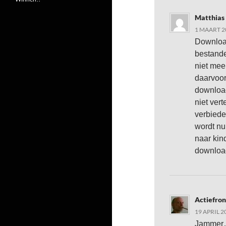
Matthias
1 MAART 2
Download
bestande
niet mee
daarvoor
download
niet vert
verbiede
wordt nu
naar kind
downloa
Actiefron
19 APRIL 2
Jammer… 