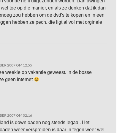
 voor de helft uitgezonden worden. Dan dwingen
 wel toe op die manier, en als ze denken dat ik dan
enoeg zou hebben om de dvd's te kopen en in een
eggen hebben ze pech, die ligt al vol met orginele
BER 2007 OM 12:55
e weekie op vakantie geweest. In de bosse
e geen internet
BER 2007 OM 02:16
land is downloaden nog steeds legaal. Het
aden weer verspreiden is daar in tegen weer wel