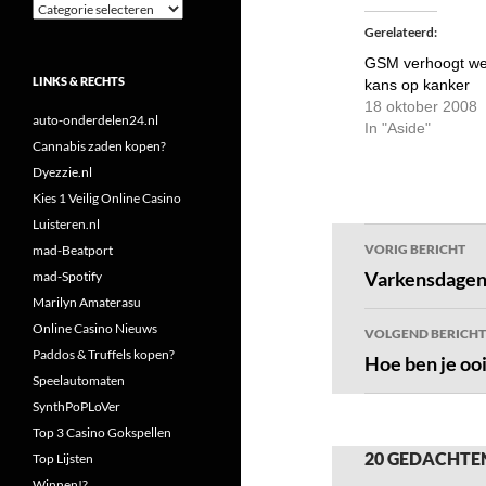
Categorieën
Gerelateerd
GSM verhoogt we
LINKS & RECHTS
kans op kanker
18 oktober 2008
auto-onderdelen24.nl
In "Aside"
Cannabis zaden kopen?
Dyezzie.nl
Kies 1 Veilig Online Casino
Luisteren.nl
Bericht
VORIG BERICHT
mad-Beatport
navigatie
Varkensdagen
mad-Spotify
Marilyn Amaterasu
Online Casino Nieuws
VOLGEND BERICHT
Paddos & Truffels kopen?
Hoe ben je o
Speelautomaten
SynthPoPLoVer
Top 3 Casino Gokspellen
20 GEDACHTE
Top Lijsten
Winnen!?