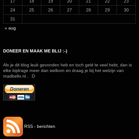
17
18
19
20
21
22
23
24
25
26
27
28
29
30
31
« aug
DONEER EN MAAK ME BLIJ :-)
Als je dit blog leuk gevonden heb en toch geld te veel hebt, dan is
elke bijdrage meer dan welkom en draag je bij het welzijn van
madbello.nl... :D
RSS - berichten