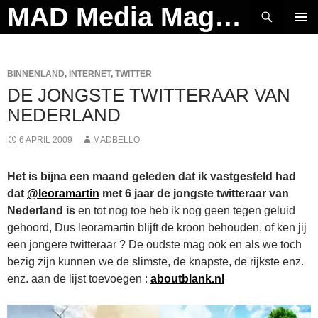
Ga
Zoeken
MAD Media Magazine
naar
PRIMAI
de
MENU
inhoud
BINNENLAND
,
INTERNET
,
TWITTER
DE JONGSTE TWITTERAAR VAN
NEDERLAND
6 APRIL 2009
MADBELLO
Het is bijna een maand geleden dat ik vastgesteld had
dat
@leoramartin
met 6 jaar de jongste twitteraar van
Nederland is
en tot nog toe heb ik nog geen tegen geluid
gehoord, Dus leoramartin blijft de kroon behouden, of ken jij
een jongere twitteraar ? De oudste mag ook en als we toch
bezig zijn kunnen we de slimste, de knapste, de rijkste enz.
enz. aan de lijst toevoegen :
aboutblank.nl