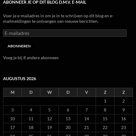
ABONNEER JE OP DIT BLOG D.M.V. E-MAIL
Voer je e-mailadres in om je in te schrijven op dit blog en e-
mailmeldingen te ontvangen van nieuwe berichten.
E-
mailadres
ABONNEREN
Voeg je bij 8 andere abonnees
AUGUSTUS 2026
M
D
W
D
V
Z
Z
1
2
3
4
5
6
7
8
9
10
11
12
13
14
15
16
17
18
19
20
21
22
23