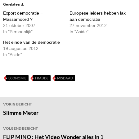
Gerelateerd
Export democratie =
Europese leiders hebben lak
Massamoord ?
aan democratie
21 oktober 2007
27 november 2012
In "Persoonlijk"
In "Aside"
Het einde van de democratie
19 augustus 2012
In "Aside"
ECONOMIE
FRAUDE
MISDAAD
Bericht
VORIG BERICHT
navigatie
Slimme Meter
VOLGEND BERICHT
FLIP MINO : Het Video Wonder alles in 1