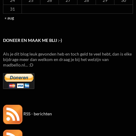
24
25
26
27
28
29
30
31
« aug
DONEER EN MAAK ME BLIJ :-)
Als je dit blog leuk gevonden heb en toch geld te veel hebt, dan is elke
bijdrage meer dan welkom en draag je bij het welzijn van
madbello.nl... :D
RSS - berichten