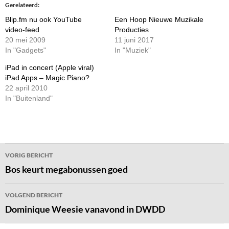
Gerelateerd
Blip.fm nu ook YouTube
Een Hoop Nieuwe Muzikale
video-feed
Producties
20 mei 2009
11 juni 2017
In "Gadgets"
In "Muziek"
iPad in concert (Apple viral)
iPad Apps – Magic Piano?
22 april 2010
In "Buitenland"
Bericht
VORIG BERICHT
navigatie
Bos keurt megabonussen goed
VOLGEND BERICHT
Dominique Weesie vanavond in DWDD