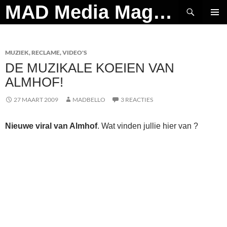
Ga
Zoeken
MAD Media Magazine
naar
PRIMAI
de
MENU
inhoud
MUZIEK
,
RECLAME
,
VIDEO'S
DE MUZIKALE KOEIEN VAN
ALMHOF!
27 MAART 2009
MADBELLO
3 REACTIES
Nieuwe viral van Almhof
. Wat vinden jullie hier van ?