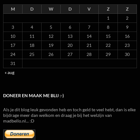
M
D
W
D
V
Z
Z
1
2
3
4
5
6
7
8
9
10
11
12
13
14
15
16
17
18
19
20
21
22
23
24
25
26
27
28
29
30
31
« aug
DONEER EN MAAK ME BLIJ :-)
Als je dit blog leuk gevonden heb en toch geld te veel hebt, dan is elke
bijdrage meer dan welkom en draag je bij het welzijn van
madbello.nl... :D