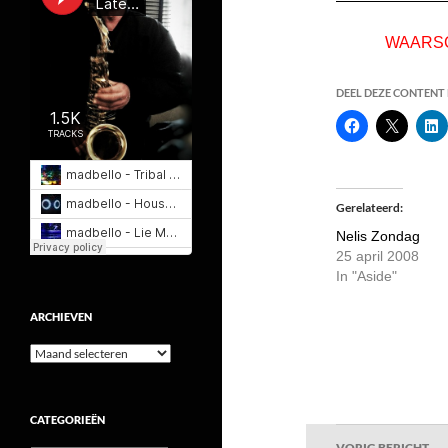
WAARSC
DEEL DEZE CONTENT E
Gerelateerd
Nelis Zondag
25 april 2008
In "Aside"
ARCHIEVEN
Archieven
CATEGORIEËN
Bericht
VORIG BERICHT