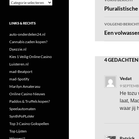
Categorieën
navigatie
Pluralistische 
LINKS & RECHTS
VOLGEND BERICHT
Een volwasse
auto-onderdelen24.nl
Cannabis zaden kopen?
Dyezzie.nl
Kies 1 Veilig Online Casino
4 GEDACHTEN
Luisteren.nl
mad-Beatport
Vedat
mad-Spotify
9 SEPTEMB
Marilyn Amaterasu
He tozu w
Online Casino Nieuws
laat, Ma
Paddos & Truffels kopen?
waar jij 
Speelautomaten
SynthPoPLoVer
Top 3 Casino Gokspellen
Top Lijsten
Patrick
Winnen!?