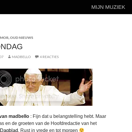
MIJN MUZIEK
UMOR
,
OUD NIEUWS
ONDAG
07
MADBELLO
4 REACTIES
 van madbello
: Fijn dat u belangstelling hebt. Maar
s en de groeten van de Hoofdredactie van het
 Dagblad
. Rust in vrede en tot morgen