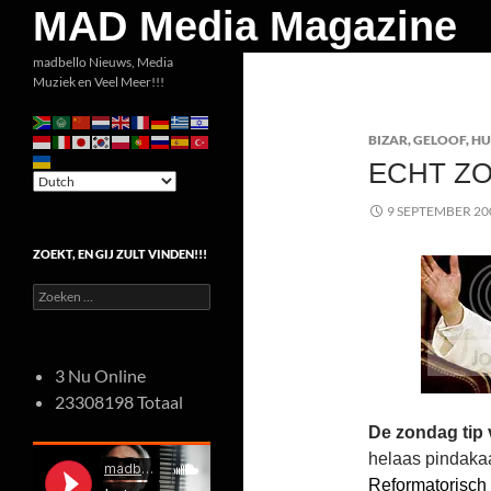
Zoeken
MAD Media Magazine
Ga
madbello Nieuws, Media
Muziek en Veel Meer!!!
naar
de
BIZAR
,
GELOOF
,
H
inhoud
ECHT Z
9 SEPTEMBER 20
ZOEKT, EN GIJ ZULT VINDEN!!!
Zoeken
naar:
3 Nu Online
23308198 Totaal
De zondag tip
helaas pindakaa
Reformatorisch