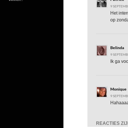
9 SEPTEMB
Het inte
op zondag
Belinda
9 SEPTEMB
Ik ga vo
Monique
9 SEPTEMB
Hahaaaa…
REACTIES ZI