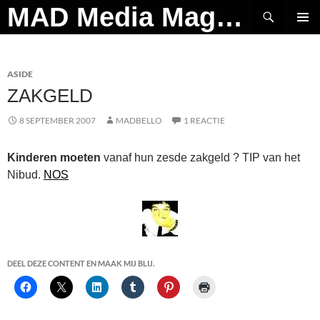
Ga
Zoeken
MAD Media Magazine
naar
PRIMAI
de
MENU
inhoud
ASIDE
ZAKGELD
8 SEPTEMBER 2007
MADBELLO
1 REACTIE
Kinderen moeten
vanaf hun zesde zakgeld ? TIP van het
Nibud.
NOS
DEEL DEZE CONTENT EN MAAK MIJ BLIJ.