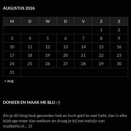
AUGUSTUS 2026
M
D
W
D
V
Z
Z
1
2
3
4
5
6
7
8
9
10
11
12
13
14
15
16
17
18
19
20
21
22
23
24
25
26
27
28
29
30
31
« aug
DONEER EN MAAK ME BLIJ :-)
Als je dit blog leuk gevonden heb en toch geld te veel hebt, dan is elke
bijdrage meer dan welkom en draag je bij het welzijn van
madbello.nl... :D