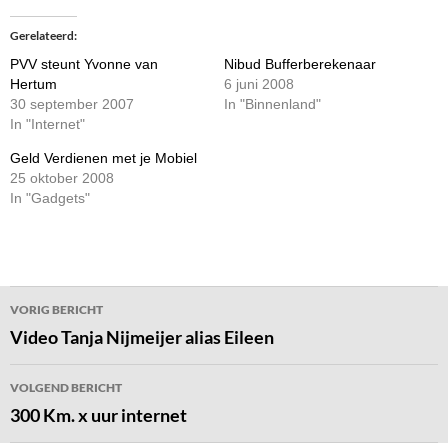
Gerelateerd
PVV steunt Yvonne van
Nibud Bufferberekenaar
Hertum
6 juni 2008
30 september 2007
In "Binnenland"
In "Internet"
Geld Verdienen met je Mobiel
25 oktober 2008
In "Gadgets"
Bericht
VORIG BERICHT
navigatie
Video Tanja Nijmeijer alias Eileen
VOLGEND BERICHT
300 Km. x uur internet