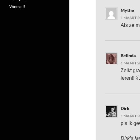
Winnen!?
Mythe
1 MAART 2
Als ze m
Belinda
1 MAART 2
Zeikt gra
leren!! 
Dirk
1 MAART 2
pis ik g
Dirk’s la