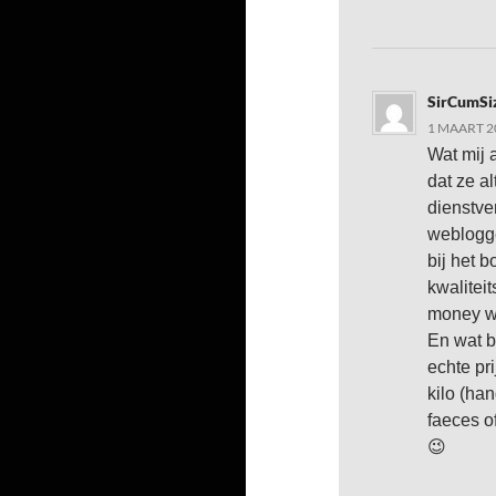
SirCumSi
1 MAART 2
Wat mij 
dat ze al
dienstve
weblogge
bij het 
kwalitei
money wh
En wat be
echte pr
kilo (ha
faeces o
😉