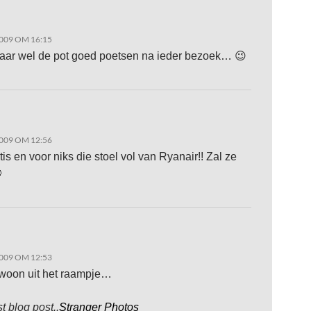
009 OM 16:15
aar wel de pot goed poetsen na ieder bezoek… 😉
009 OM 12:56
tis en voor niks die stoel vol van Ryanair!! Zal ze

009 OM 12:53
ewoon uit het raampje…
st blog post..
Stranger Photos