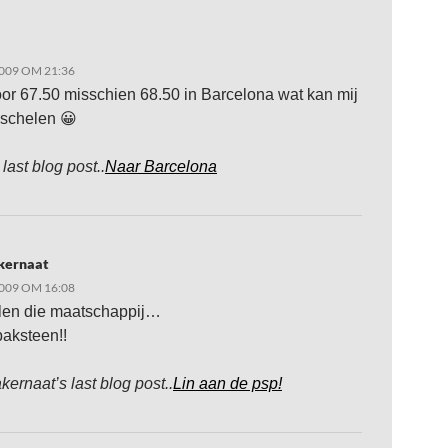
009 OM 21:36
oor 67.50 misschien 68.50 in Barcelona wat kan mij
 schelen 😀
 last blog post..
Naar Barcelona
kernaat
009 OM 16:08
llen die maatschappij…
baksteen!!
kernaat’s last blog post..
Lin aan de psp!