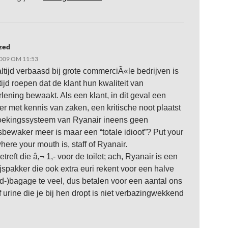
zed
009 OM 11:53
altijd verbaasd bij grote commerciÃ«le bedrijven is
tijd roepen dat de klant hun kwaliteit van
rlening bewaakt. Als een klant, in dit geval een
r met kennis van zaken, een kritische noot plaatst
boekingssysteem van Ryanair ineens geen
tsbewaker meer is maar een “totale idioot”? Put your
ere your mouth is, staff of Ryanair.
treft die â‚¬ 1,- voor de toilet; ach, Ryanair is een
ijspakker die ook extra euri rekent voor een halve
nd-)bagage te veel, dus betalen voor een aantal ons
f urine die je bij hen dropt is niet verbazingwekkend