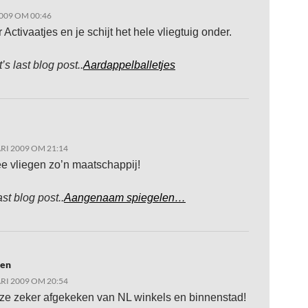
009 OM 00:46
Activaatjes en je schijt het hele vliegtuig onder.
s last blog post..
Aardappelballetjes
RI 2009 OM 21:14
e vliegen zo’n maatschappij!
ast blog post..
Aangenaam spiegelen…
ten
RI 2009 OM 20:54
e zeker afgekeken van NL winkels en binnenstad!