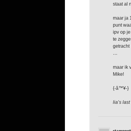
staat al
maar ja 
punt waa
ipv op j
te zegge
getracht
…
maar ik 
Mike!
{-â™¥-}
lia’s last
stamppot