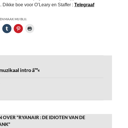
. Dikke boe voor O’Leary en Staffer :
Telegraaf
N MAAK MIJ BLIJ.
muzikaal intro â™«
 OVER “RYANAIR : DE IDIOTEN VAN DE
ANK”