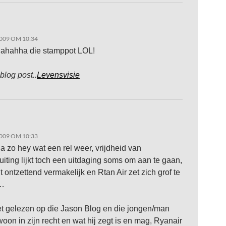
009 OM 10:34
ahahha die stamppot LOL!
 blog post..
Levensvisie
009 OM 10:33
 zo hey wat een rel weer, vrijdheid van
iting lijkt toch een uitdaging soms om aan te gaan,
it ontzettend vermakelijk en Rtan Air zet zich grof te
 …
et gelezen op die Jason Blog en die jongen/man
woon in zijn recht en wat hij zegt is en mag, Ryanair