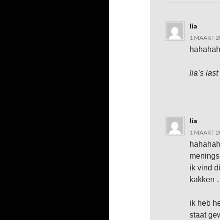
lia
1 MAART 2
hahahah
lia’s last
lia
1 MAART 2
hahahaha
meningsu
ik vind d
kakken
ik heb h
staat ge