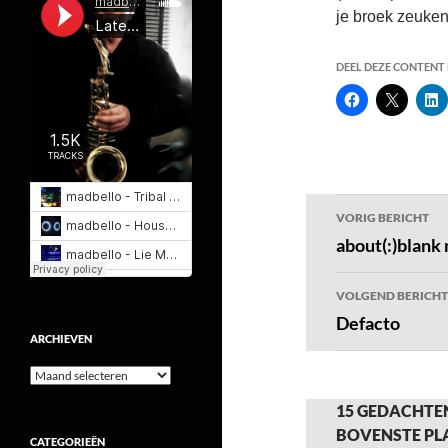
je broek zeuken
DEEL DEZE CONTENT E
Bericht
VORIG BERICHT
navigatie
about(:)blank 
VOLGEND BERICHT
Defacto
ARCHIEVEN
Archieven
15 GEDACHTEN
BOVENSTE PL
CATEGORIEËN