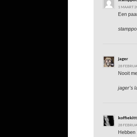
1 MAART 2
Een paar 
stamppot’
jager
28 FEBRUA
Nooit me
jager’s l
koffiekit
28 FEBRUA
Hebben z