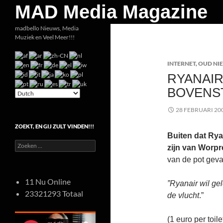
Zoeken
MAD Media Magazine
Ga
madbello Nieuws, Media
Muziek en Veel Meer!!!
naar
de
INTERNET
,
OUD NI
inhoud
RYANAIR
BOVENS
28 FEBRUARI 20
ZOEKT, EN GIJ ZULT VINDEN!!!
Buiten dat Rya
Zoeken
zijn van Worpr
naar:
van de pot geval
11 Nu Online
”Ryanair wil ge
23321293 Totaal
de vlucht
.”
(1 euro per toil