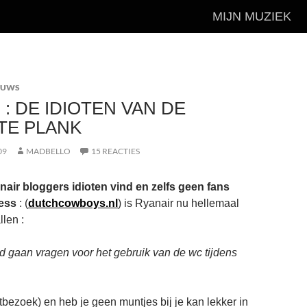
MIJN MUZIEK
EUWS
 : DE IDIOTEN VAN DE
TE PLANK
09
MADBELLO
15 REACTIES
nair bloggers idioten vind en zelfs geen fans
ess
: (
dutchcowboys.nl
) is Ryanair nu hellemaal
len :
ld gaan vragen voor het gebruik van de wc tijdens
etbezoek) en heb je geen muntjes bij je kan lekker in