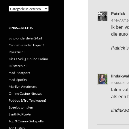
Categorieën
Patrick
4 MAART 2
Ik ben v
LINKS & RECHTS
die euro
auto-onderdelen24.nl
Cannabis zaden kopen?
Patrick’s
Dyezzie.nl
Kies 1 Veilig Online Casino
Luisteren.nl
mad-Beatport
lindakwa
mad-Spotify
2 MAART 2
Marilyn Amaterasu
laten va
Online Casino Nieuws
als een 
Paddos & Truffels kopen?
Speelautomaten
lindakwa
SynthPoPLoVer
Top 3 Casino Gokspellen
Top Lijsten