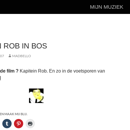
MIJN MUZIEK
N ROB IN BOS
007
MADBELLO
de film ?
Kapitein Rob. En zo in de voetsporen van
l
N MAAK MIJ BLIJ.