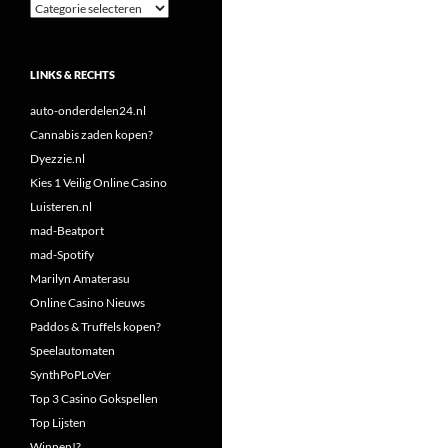
Categorieën
LINKS & RECHTS
auto-onderdelen24.nl
Cannabis zaden kopen?
Dyezzie.nl
Kies 1 Veilig Online Casino
Luisteren.nl
mad-Beatport
mad-Spotify
Marilyn Amaterasu
Online Casino Nieuws
Paddos & Truffels kopen?
Speelautomaten
SynthPoPLoVer
Top 3 Casino Gokspellen
Top Lijsten
Winnen!?