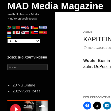
Zoeken
MAD Media Magazine
Ga
madbello Nieuws, Media
Muziek en Veel Meer!!!
naar
de
ASIDE
inhoud
KAPITEI
30 AUGUSTUS 2
ZOEKT, EN GIJ ZULT VINDEN!!!
Wouter Bos in 
Zoeken
Zalm.
DePers.n
naar:
20 Nu Online
23299591 Totaal
DEEL DEZE CONTENT E