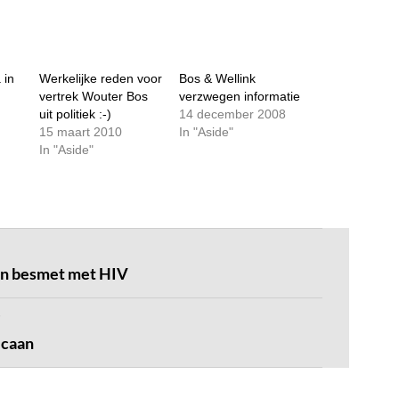
 in
Werkelijke reden voor
Bos & Wellink
vertrek Wouter Bos
verzwegen informatie
uit politiek :-)
14 december 2008
15 maart 2010
In "Aside"
In "Aside"
en besmet met HIV
icaan