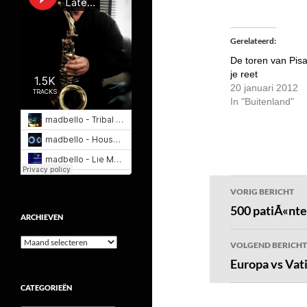
Gerelateerd
De toren van Pisa
je reet
20 januari 2012
In "Buitenland"
Bericht
VORIG BERICHT
navigatie
500 patiÃ«nt
ARCHIEVEN
Archieven
VOLGEND BERICHT
Europa vs Vat
CATEGORIEËN