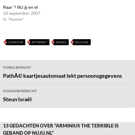
Raar ? NU jij en el
18 september 2007
In "Humor"
CENSUUR
INTERNET
ISRAEL
NUJIJ.NL
Bericht
VORIG BERICHT
navigatie
PathÃ© kaartjesautomaat lekt persoonsgegevens
VOLGEND BERICHT
Steun Israël
13 GEDACHTEN OVER “ARMINIUS THE TERRIBLE IS
GEBAND OP NUJIJ.NL”