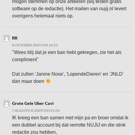
mogen stemmen op onze artikelen (wij testen gratis
software op de redactie). Het mailen van nujij.nl levert
overigens helemaal niets op.
RR
8 OKTOBER 2009 OM 10:53
"Wees blij dat je een ban hebt gekregen, zie het als
compliment"
Dat zullen 'Janine Nose', 'LopendeDieren' en 'JNLD'
dan maar doen
Grote Gele Uber Cavi
7 AUGUSTUS 2009 OM 01:04
IK kreeg een ban samen met mijn pa en broer omdat ik
een dubbel account bij dat verrotte NUJIJ en die stink
redactie zou hebben,