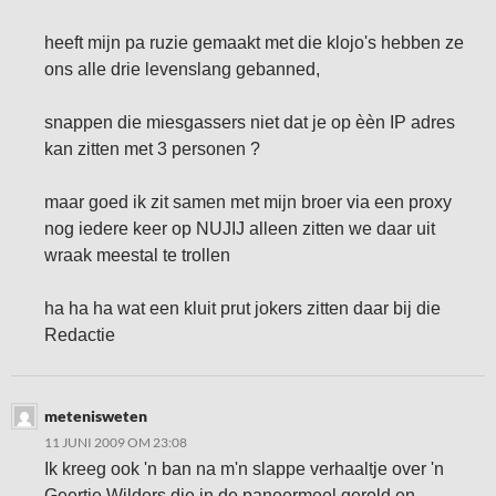
heeft mijn pa ruzie gemaakt met die klojo's hebben ze
ons alle drie levenslang gebanned,
snappen die miesgassers niet dat je op èèn IP adres
kan zitten met 3 personen ?
maar goed ik zit samen met mijn broer via een proxy
nog iedere keer op NUJIJ alleen zitten we daar uit
wraak meestal te trollen
ha ha ha wat een kluit prut jokers zitten daar bij die
Redactie
metenisweten
11 JUNI 2009 OM 23:08
Ik kreeg ook 'n ban na m'n slappe verhaaltje over 'n
Geertje Wilders die in de paneermeel gerold en