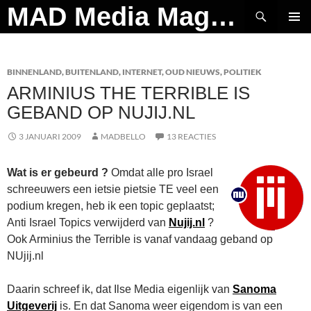
Ga
Zoeken
MAD Media Magazine
naar
PRIMAI
de
MENU
inhoud
BINNENLAND
,
BUITENLAND
,
INTERNET
,
OUD NIEUWS
,
POLITIEK
ARMINIUS THE TERRIBLE IS
GEBAND OP NUJIJ.NL
3 JANUARI 2009
MADBELLO
13 REACTIES
Wat is er gebeurd ?
Omdat alle pro Israel
schreeuwers een ietsie pietsie TE veel een
podium kregen, heb ik een topic geplaatst;
Anti Israel Topics verwijderd van
Nujij.nl
?
Ook Arminius the Terrible is vanaf vandaag geband op
NUjij.nl
Daarin schreef ik, dat Ilse Media eigenlijk van
Sanoma
Uitgeverij
is. En dat Sanoma weer eigendom is van een