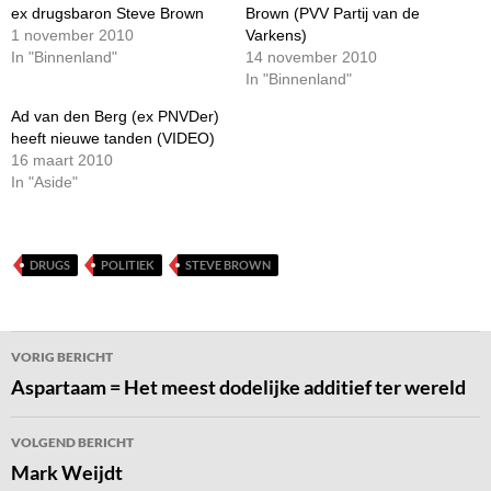
ex drugsbaron Steve Brown
Brown (PVV Partij van de
1 november 2010
Varkens)
In "Binnenland"
14 november 2010
In "Binnenland"
Ad van den Berg (ex PNVDer)
heeft nieuwe tanden (VIDEO)
16 maart 2010
In "Aside"
DRUGS
POLITIEK
STEVE BROWN
Bericht
VORIG BERICHT
navigatie
Aspartaam = Het meest dodelijke additief ter wereld
VOLGEND BERICHT
Mark Weijdt