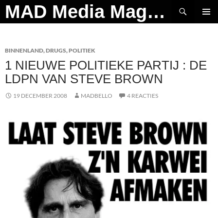
Ga
Zoeken
MAD Media Magazine
naar
PRIMAI
de
MENU
inhoud
BINNENLAND
,
DRUGS
,
POLITIEK
1 NIEUWE POLITIEKE PARTIJ : DE
LDPN VAN STEVE BROWN
19 DECEMBER 2008
MADBELLO
4 REACTIES