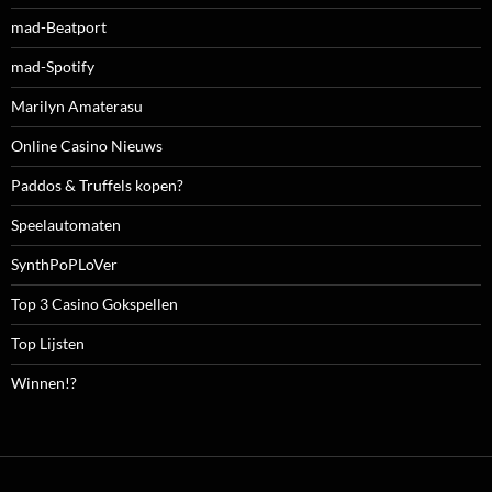
mad-Beatport
mad-Spotify
Marilyn Amaterasu
Online Casino Nieuws
Paddos & Truffels kopen?
Speelautomaten
SynthPoPLoVer
Top 3 Casino Gokspellen
Top Lijsten
Winnen!?