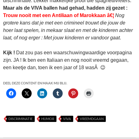
discriminatie. Lekker makkelijke prooi die spaghettivreters.
Maar als de VIVA ballen had gehad, hadden zij gezet :
Trouw nooit met een Antiliaan of Marokkaan â€¦
Nog
grotere kans dat je met een crimineel trouwt die jouw de
hoer laat spelen, in mekaar slaat en met de kinderen achter
laat, of nog erger : Met jouw kinderen er vandoor gaat
.
Kijk !
Dat zou pas een waarschuwingwaardige voorpagina
zijn. JA ! Ik ben een Italiaan en nog nooit vreemd gegaan,
een keetje dan, toen ik een jaar of 18 wasÂ 😉
DEEL DEZE CONTENT EN MAAK MIJ BLIJ.
DISCRIMINATIE
HUMOR
VIVA
VREEMDGAAN