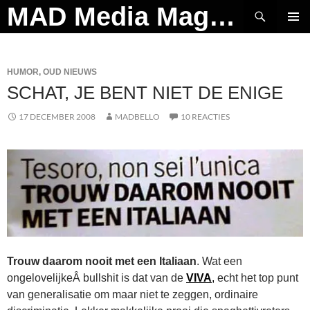
Ga
Zoeken
MAD Media Magazine
naar
PRIMAI
de
MENU
inhoud
HUMOR
,
OUD NIEUWS
SCHAT, JE BENT NIET DE ENIGE
17 DECEMBER 2008
MADBELLO
10 REACTIES
Trouw daarom nooit met een Italiaan
. Wat een
ongelovelijkeÂ bullshit is dat van de
VIVA
,
echt het top punt
van generalisatie om maar niet te zeggen, ordinaire