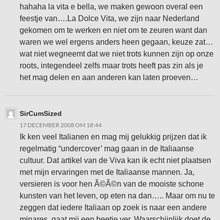
hahaha la vita e bella, we maken gewoon overal een
feestje van….La Dolce Vita, we zijn naar Nederland
gekomen om te werken en niet om te zeuren want dan
waren we wel ergens anders heen gegaan, keuze zat…
wat niet wegneemt dat we niet trots kunnen zijn op onze
roots, integendeel zelfs maar trots heeft pas zin als je
het mag delen en aan anderen kan laten proeven…
SirCumSized
17 DECEMBER 2008 OM 18:44
Ik ken veel Italianen en mag mij gelukkig prijzen dat ik
regelmatig “undercover’ mag gaan in de Italiaanse
cultuur. Dat artikel van de Viva kan ik echt niet plaatsen
met mijn ervaringen met de Italiaanse mannen. Ja,
versieren is voor hen Ã©Ã©n van de mooiste schone
kunsten van het leven, op eten na dan….. Maar om nu te
zeggen dat iedere Italiaan op zoek is naar een andere
minares, gaat mij een beetje ver. Waarschijnlijk doet de