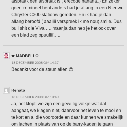
afspraak een afspraak is ( erecode hahaha..) En zeker
geen crimineel bent anders had je allang in een Nieuwe
Chrysler C300 stationw gereden. En ik had je dan
allang beroofd ( aaaiiii verspreek ik me nou) smile. Dus
bull shit die Viva …. maar ja dan heb je het ook over
een blad zeg ppuuffff…..
MADBELLO
18 DECEMBER 2008 OM 14:37
Bedankt voor de steun allen 😉
Renato
18 DECEMBER 2008 OM 10:40
Ja, het klopt, we zijn een gewillig volkje wat dat
aangaat, we klagen niet, daarvoor het leven te mooi en
te kort en al die vooroordelen daar kunnen we smakelijk
om lachen in plaats van op de barry-kaden te gaan