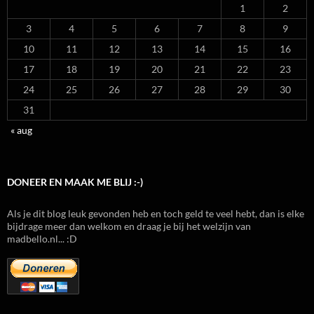
1
2
3
4
5
6
7
8
9
10
11
12
13
14
15
16
17
18
19
20
21
22
23
24
25
26
27
28
29
30
31
« aug
DONEER EN MAAK ME BLIJ :-)
Als je dit blog leuk gevonden heb en toch geld te veel hebt, dan is elke
bijdrage meer dan welkom en draag je bij het welzijn van
madbello.nl... :D