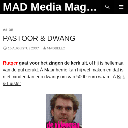
Ga
Zoeken
MAD Media Magazine
naar
PRIMAI
de
MENU
inhoud
ASIDE
PASTOOR & DWANG
16 AUGUSTUS 2007
MADBELLO
Rutger
gaat voor het zingen de kerk uit,
of hij is hellemaal
van de put gerukt. Â Maar herrie kan hij wel maken en dat is
niet minder dan een dwangsom van 5000 euro waard. Â
Kijk
& Luister