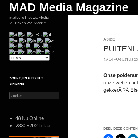
Zoeken
MAD Media Magazine
Ga
madbello Nieuws, Media
Muziek en Veel Meer!!!
naar
de
inhoud
ASIDE
BUITENL
14 AUGUSTUS 2
Onze poldera
ZOEKT, EN GIJ ZULT
onze wetten het
VINDEN!!!
gekkerÂ ?Â
Els
Zoeken
naar:
48 Nu Online
23309202 Totaal
DEEL DEZE CONTENT