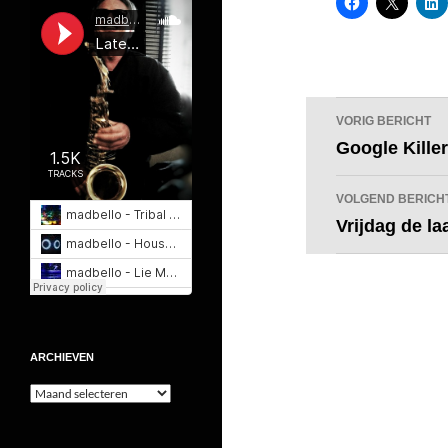
Bericht
VORIG BERICHT
navigatie
Google Killer
VOLGEND BERICH
Vrijdag de la
ARCHIEVEN
Archieven