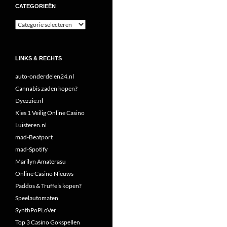
CATEGORIEËN
Categorieën
LINKS & RECHTS
auto-onderdelen24.nl
Cannabis zaden kopen?
Dyezzie.nl
Kies 1 Veilig Online Casino
Luisteren.nl
mad-Beatport
mad-Spotify
Marilyn Amaterasu
Online Casino Nieuws
Paddos & Truffels kopen?
Speelautomaten
SynthPoPLoVer
Top 3 Casino Gokspellen