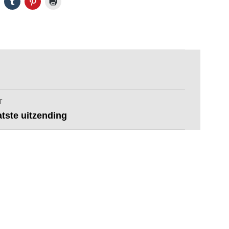
T
atste uitzending