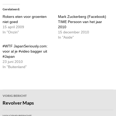
Gerelateerd
Rokers eten voor groenten
Mark Zuckerberg (Facebook)
niet goed
TIME Persoon van het jaar
15 april 2009
2010
In "Onzin"
15 december 2010
In "Aside"
#WTF JapanSeriously.com:
voor al je #video bagger uit
#Japan
23 juni 2010
In "Buitenland"
Bericht
VORIG BERICHT
navigatie
Revolver Maps
VOLGEND BERICHT