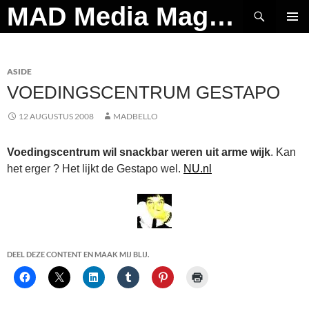
Ga
Zoeken
MAD Media Magazine
naar
PRIMAI
de
MENU
inhoud
ASIDE
VOEDINGSCENTRUM GESTAPO
12 AUGUSTUS 2008
MADBELLO
Voedingscentrum wil snackbar weren uit arme wijk
. Kan
het erger ? Het lijkt de Gestapo wel.
NU.nl
DEEL DEZE CONTENT EN MAAK MIJ BLIJ.