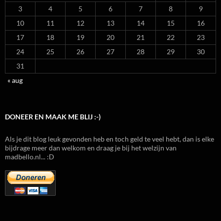
3
4
5
6
7
8
9
10
11
12
13
14
15
16
17
18
19
20
21
22
23
24
25
26
27
28
29
30
31
« aug
DONEER EN MAAK ME BLIJ :-)
Als je dit blog leuk gevonden heb en toch geld te veel hebt, dan is elke
bijdrage meer dan welkom en draag je bij het welzijn van
madbello.nl... :D