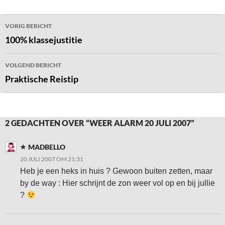
Bericht
VORIG BERICHT
navigatie
100% klassejustitie
VOLGEND BERICHT
Praktische Reistip
2 GEDACHTEN OVER “WEER ALARM 20 JULI 2007”
MADBELLO
20 JULI 2007 OM 21:31
Heb je een heks in huis ? Gewoon buiten zetten, maar
by de way : Hier schrijnt de zon weer vol op en bij jullie
?