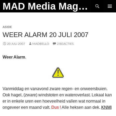
Ga
Zoeken
MAD Media Magazine
naar
PRIMAI
de
MENU
inhoud
ASIDE
WEER ALARM 20 JULI 2007
20 JULI 2007
MADBELLO
2 REACTIES
Weer Alarm
.
Vanmiddag en vanavond zware regen- en onweersbuien.
Ook hagel, (zware) windstoten en wateroverlast. Lokaal kan
er in enkele uren een hoeveelheid vallen wat normaal in
ongeveer een maand valt.
Dus !
Alle heksen aan dek.
KNMI