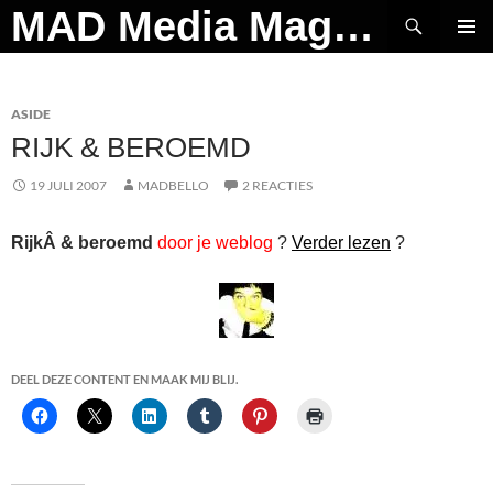
Ga
Zoeken
MAD Media Magazine
naar
PRIMAI
de
MENU
inhoud
ASIDE
RIJK & BEROEMD
19 JULI 2007
MADBELLO
2 REACTIES
RijkÂ & beroemd
door je weblog
?
Verder lezen
?
DEEL DEZE CONTENT EN MAAK MIJ BLIJ.