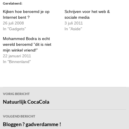
Gerelateerd
Kijken hoe beroemd je op
Schrijven voor het web &
Internet bent ?
sociale media
26 juli 2008
3 juli 2011
In "Gadgets"
In "Aside"
Mohammed Bodra is echt
wereld beroemd ”dit is niet
mijn winkel vriend!”
22 januari 2011
In "Binnenland"
Bericht
VORIG BERICHT
navigatie
Natuurlijk CocaCola
VOLGEND BERICHT
Bloggen ? gadverdamme !