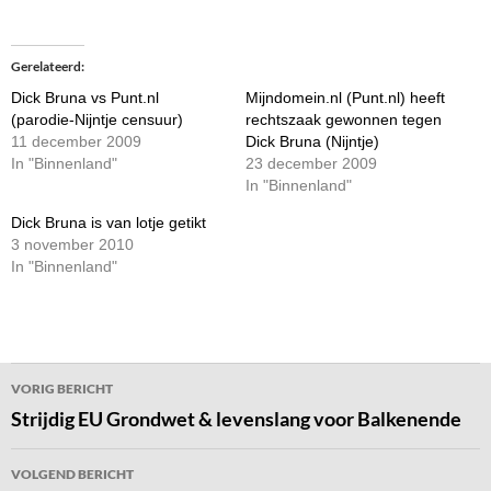
Gerelateerd
Dick Bruna vs Punt.nl
Mijndomein.nl (Punt.nl) heeft
(parodie-Nijntje censuur)
rechtszaak gewonnen tegen
11 december 2009
Dick Bruna (Nijntje)
In "Binnenland"
23 december 2009
In "Binnenland"
Dick Bruna is van lotje getikt
3 november 2010
In "Binnenland"
Bericht
VORIG BERICHT
navigatie
Strijdig EU Grondwet & levenslang voor Balkenende
VOLGEND BERICHT