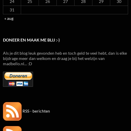
24
25
26
27
28
29
30
31
« aug
DONEER EN MAAK ME BLIJ :-)
Als je dit blog leuk gevonden heb en toch geld te veel hebt, dan is elke
bijdrage meer dan welkom en draag je bij het welzijn van
madbello.nl... :D
RSS - berichten