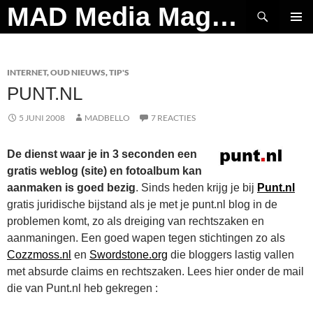
Ga
Zoeken
MAD Media Magazine
naar
PRIMAI
de
MENU
inhoud
INTERNET
,
OUD NIEUWS
,
TIP'S
PUNT.NL
5 JUNI 2008
MADBELLO
7 REACTIES
De dienst waar je in 3 seconden een
gratis weblog (site) en fotoalbum kan
aanmaken is goed bezig
. Sinds heden krijg je bij
Punt.nl
gratis juridische bijstand als je met je punt.nl blog in de
problemen komt, zo als dreiging van rechtszaken en
aanmaningen. Een goed wapen tegen stichtingen zo als
Cozzmoss.nl
en
Swordstone.org
die bloggers lastig vallen
met absurde claims en rechtszaken. Lees hier onder de mail
die van Punt.nl heb gekregen :