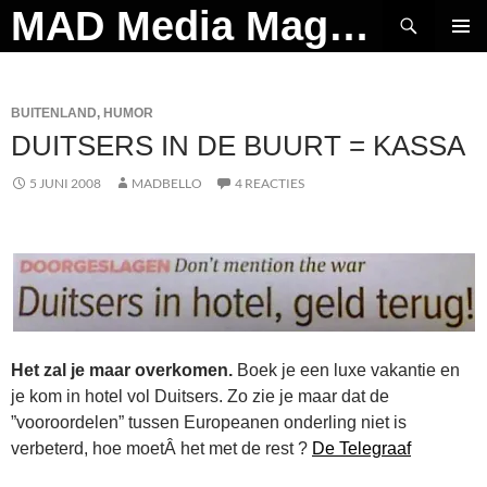
Ga
Zoeken
MAD Media Magazine
naar
PRIMAI
de
MENU
inhoud
BUITENLAND
,
HUMOR
DUITSERS IN DE BUURT = KASSA
5 JUNI 2008
MADBELLO
4 REACTIES
Het zal je maar overkomen.
Boek je een luxe vakantie en
je kom in hotel vol Duitsers. Zo zie je maar dat de
”vooroordelen” tussen Europeanen onderling niet is
verbeterd, hoe moetÂ het met de rest ?
De Telegraaf