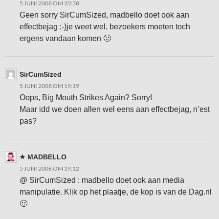
5 JUNI 2008 OM 20:38
Geen sorry SirCumSized, madbello doet ook aan
effectbejag ;-)je weet wel, bezoekers moeten toch
ergens vandaan komen 🙂
SirCumSized
5 JUNI 2008 OM 19:19
Oops, Big Mouth Strikes Again? Sorry!
Maar idd we doen allen wel eens aan effectbejag, n’est
pas?
MADBELLO
5 JUNI 2008 OM 19:12
@ SirCumSized : madbello doet ook aan media
manipulatie. Klik op het plaatje, de kop is van de Dag.nl
🙂