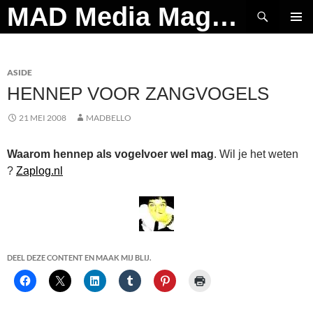
Ga
Zoeken
MAD Media Magazine
naar
PRIMAI
de
MENU
inhoud
ASIDE
HENNEP VOOR ZANGVOGELS
21 MEI 2008
MADBELLO
Waarom hennep als vogelvoer wel mag
. Wil je het weten
?
Zaplog.nl
DEEL DEZE CONTENT EN MAAK MIJ BLIJ.