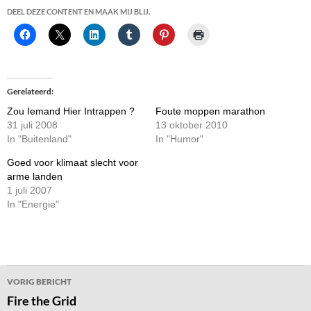
DEEL DEZE CONTENT EN MAAK MIJ BLIJ.
Gerelateerd
Zou Iemand Hier Intrappen ?
Foute moppen marathon
31 juli 2008
13 oktober 2010
In "Buitenland"
In "Humor"
Goed voor klimaat slecht voor
arme landen
1 juli 2007
In "Energie"
Bericht
VORIG BERICHT
navigatie
Fire the Grid