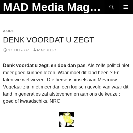
Ga
Zoeken
MAD Media Magazine
naar
PRIMAI
de
MENU
inhoud
ASIDE
DENK VOORDAT U ZEGT
17 JULI 2007
MADBELLO
Denk voordat u zegt, en doe dan pas
. Als zelfs politici niet
meer goed kunnen lezen. Waar moet dit land heen ? En
laten we wel wezen. Die hersenspinsels van Mevrouw
Vogelaar zijn niet meer dan een logisch gevolg van waar dit
land in generaties zal afstevenen en aan ons de keuze :
goed of kwaadschiks. NRC