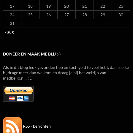
17
18
19
20
21
22
23
24
25
26
27
28
29
30
31
« aug
DONEER EN MAAK ME BLIJ :-)
Als je dit blog leuk gevonden heb en toch geld te veel hebt, dan is elke
bijdrage meer dan welkom en draag je bij het welzijn van
madbello.nl... :D
RSS - berichten