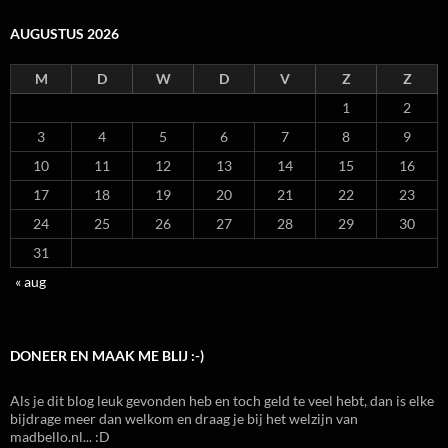
AUGUSTUS 2026
M
D
W
D
V
Z
Z
1
2
3
4
5
6
7
8
9
10
11
12
13
14
15
16
17
18
19
20
21
22
23
24
25
26
27
28
29
30
31
« aug
DONEER EN MAAK ME BLIJ :-)
Als je dit blog leuk gevonden heb en toch geld te veel hebt, dan is elke
bijdrage meer dan welkom en draag je bij het welzijn van
madbello.nl... :D