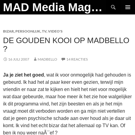
Ga
Zoeken
MAD Media Magazine
naar
PRIMAI
de
MENU
inhoud
BIZAR
,
PERSOONLIJK
,
TV
,
VIDEO'S
DE GOUDEN KOOI OP MADBELLO
?
16 JULI 2007
MADBELLO
14 REACTIES
Ja je ziet het goed
, wat ik voor onmogelijk had gehouden is
gebeurd. Ik had het al paar keer even gezien, terwijl mijn
vriendin er naar zat te kijken en hielt het niet voor mogelijk
wat daar gebeurde, maar hoe meer ik het zie hoe walgelijker
ik dit programma vind, het zijn beesten en als je het mijn
vraagt moet dit verboden worden en ga mijn niet vertellen
dat je geen psychische schade aan over houd als je daar uit
komt. Ik vind het echt bizar dat het allemaal op TV kan. Of
ben ik nou weer naÃ¯ef ?