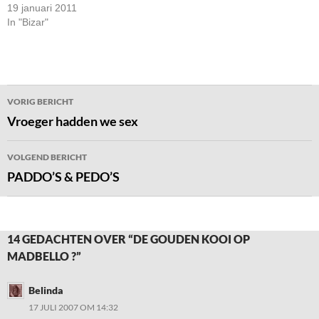
19 januari 2011
In "Bizar"
Bericht
VORIG BERICHT
navigatie
Vroeger hadden we sex
VOLGEND BERICHT
PADDO’S & PEDO’S
14 GEDACHTEN OVER “DE GOUDEN KOOI OP
MADBELLO ?”
Belinda
17 JULI 2007 OM 14:32