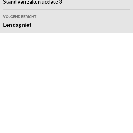
navigatie
Stand van zaken update 3
VOLGEND BERICHT
Een dag niet