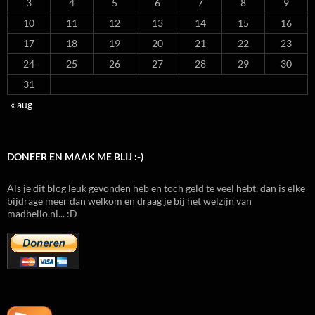
3
4
5
6
7
8
9
10
11
12
13
14
15
16
17
18
19
20
21
22
23
24
25
26
27
28
29
30
31
« aug
DONEER EN MAAK ME BLIJ :-)
Als je dit blog leuk gevonden heb en toch geld te veel hebt, dan is elke
bijdrage meer dan welkom en draag je bij het welzijn van
madbello.nl... :D