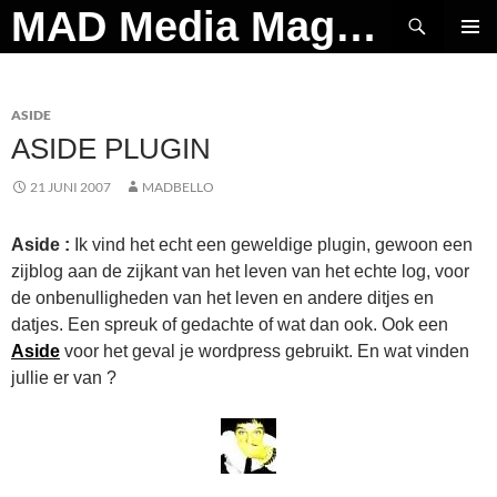
Ga
Zoeken
MAD Media Magazine
naar
PRIMAI
de
MENU
inhoud
ASIDE
ASIDE PLUGIN
21 JUNI 2007
MADBELLO
Aside :
Ik vind het echt een geweldige plugin, gewoon een
zijblog aan de zijkant van het leven van het echte log, voor
de onbenulligheden van het leven en andere ditjes en
datjes. Een spreuk of gedachte of wat dan ook. Ook een
Aside
voor het geval je wordpress gebruikt. En wat vinden
jullie er van ?