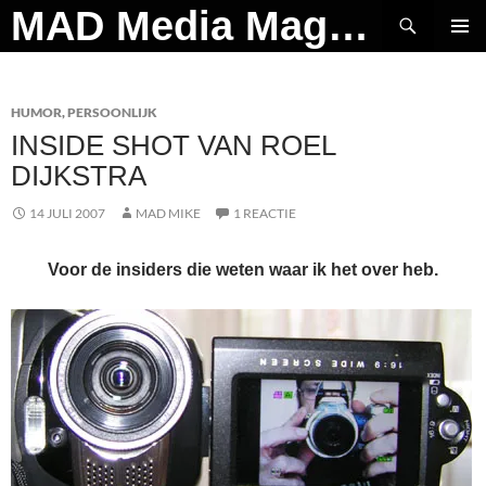
Ga
Zoeken
MAD Media Magazine
naar
PRIMAI
de
MENU
inhoud
HUMOR
,
PERSOONLIJK
INSIDE SHOT VAN ROEL
DIJKSTRA
14 JULI 2007
MAD MIKE
1 REACTIE
Voor de insiders die weten waar ik het over heb.