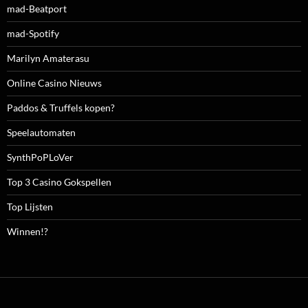
mad-Beatport
mad-Spotify
Marilyn Amaterasu
Online Casino Nieuws
Paddos & Truffels kopen?
Speelautomaten
SynthPoPLoVer
Top 3 Casino Gokspellen
Top Lijsten
Winnen!?