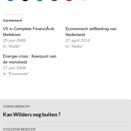
Gerelateerd
VS in Complete FinanciÃ«le
Economisch zelfbedrog van
Meltdown
Nederland
29 juni 2008
27 april 2014
In "Aside"
In "Aside"
Energie-crisis : Keerpunt van
de mensheid
27 juni 2008
In "Economie"
Bericht
VORIG BERICHT
navigatie
Kan Wilders nog buiten ?
VOLGEND BERICHT