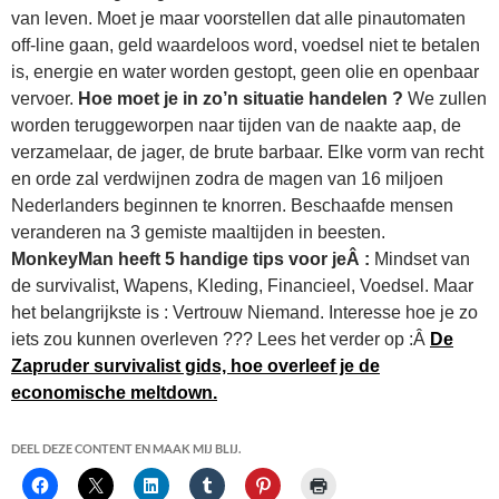
van leven. Moet je maar voorstellen dat alle pinautomaten
off-line gaan, geld waardeloos word, voedsel niet te betalen
is, energie en water worden gestopt, geen olie en openbaar
vervoer.
Hoe moet je in zo’n situatie handelen ?
We zullen
worden teruggeworpen naar tijden van de naakte aap, de
verzamelaar, de jager, de brute barbaar. Elke vorm van recht
en orde zal verdwijnen zodra de magen van 16 miljoen
Nederlanders beginnen te knorren. Beschaafde mensen
veranderen na 3 gemiste maaltijden in beesten.
MonkeyMan heeft 5 handige tips voor jeÂ :
Mindset van
de survivalist, Wapens, Kleding, Financieel, Voedsel. Maar
het belangrijkste is : Vertrouw Niemand. Interesse hoe je zo
iets zou kunnen overleven ??? Lees het verder op :Â
De
Zapruder survivalist gids, hoe overleef je de
economische meltdown.
DEEL DEZE CONTENT EN MAAK MIJ BLIJ.