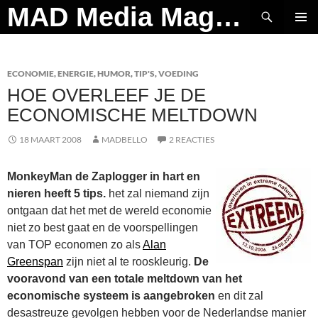
Ga
Zoeken
MAD Media Magazine
naar
PRIMAI
de
MENU
inhoud
ECONOMIE
,
ENERGIE
,
HUMOR
,
TIP'S
,
VOEDING
HOE OVERLEEF JE DE
ECONOMISCHE MELTDOWN
18 MAART 2008
MADBELLO
2 REACTIES
MonkeyMan de Zaplogger in hart en
nieren heeft 5 tips.
het zal niemand zijn
ontgaan dat het met de wereld economie
niet zo best gaat en de voorspellingen
van TOP economen zo als
Alan
Greenspan
zijn niet al te rooskleurig.
De
vooravond van een totale meltdown van het
economische systeem is aangebroken
en dit zal
desastreuze gevolgen hebben voor de Nederlandse manier