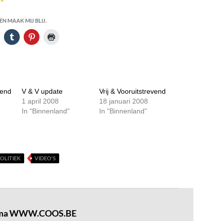
N MAAK MIJ BLIJ.
vend
V & V update
Vrij & Vooruitstrevend
1 april 2008
18 januari 2008
In "Binnenland"
In "Binnenland"
OLITIEK
VIDEO'S
sima WWW.COOS.BE