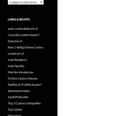
Categorieën
LINKS & RECHTS
auto-onderdelen24.nl
Cannabis zaden kopen?
Dyezzie.nl
Kies 1 Veilig Online Casino
Luisteren.nl
mad-Beatport
mad-Spotify
Marilyn Amaterasu
Online Casino Nieuws
Paddos & Truffels kopen?
Speelautomaten
SynthPoPLoVer
Top 3 Casino Gokspellen
Top Lijsten
Winnen!?