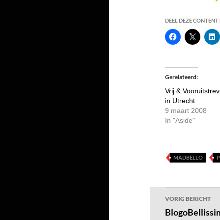
DEEL DEZE CONTENT E
Gerelateerd
Vrij & Vooruitstre
in Utrecht
9 maart 2008
In "Aside"
MADBELLO
P
Bericht
VORIG BERICHT
navigatie
BlogoBellis