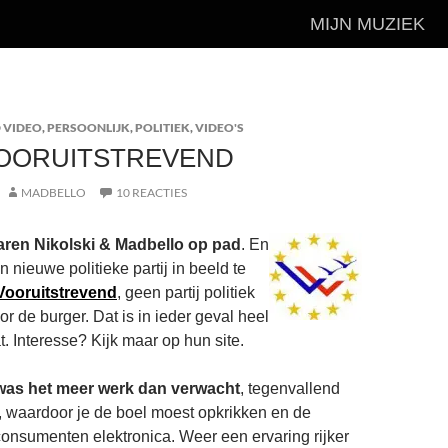
MIJN MUZIEK
 VIDEO
,
PERSOONLIJK
,
POLITIEK
,
VIDEO'S
VOORUITSTREVEND
MADBELLO
10 REACTIES
aren Nikolski & Madbello op pad
. En
 nieuwe politieke partij in beeld te
 Vooruitstrevend
, geen partij politiek
or de burger. Dat is in ieder geval heel
. Interesse? Kijk maar op hun site.
was het meer werk dan verwacht
, tegenvallend
, waardoor je de boel moest opkrikken en de
onsumenten elektronica. Weer een ervaring rijker