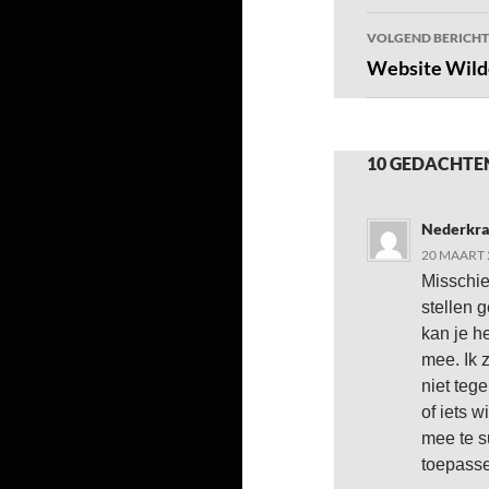
VOLGEND BERICHT
Website Wil
10 GEDACHTE
Nederkra
20 MAART 
Misschie
stellen 
kan je h
mee. Ik 
niet teg
of iets w
mee te s
toepassel