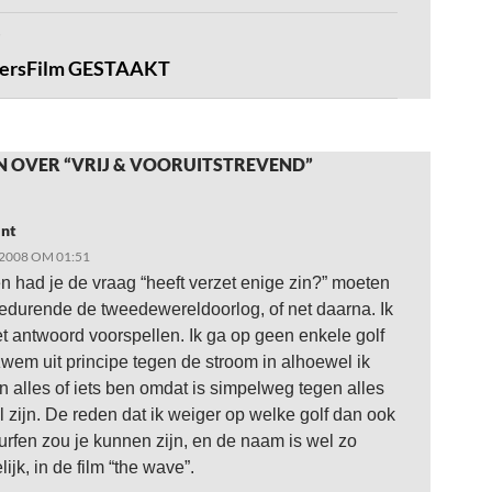
dersFilm GESTAAKT
N OVER “VRIJ & VOORUITSTREVEND”
nt
2008 OM 01:51
n had je de vraag “heeft verzet enige zin?” moeten
gedurende de tweedewereldoorlog, of net daarna. Ik
et antwoord voorspellen. Ik ga op geen enkele golf
zwem uit principe tegen de stroom in alhoewel ik
en alles of iets ben omdat is simpelweg tegen alles
il zijn. De reden dat ik weiger op welke golf dan ook
urfen zou je kunnen zijn, en de naam is wel zo
ijk, in de film “the wave”.