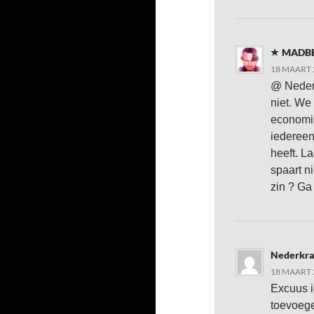
MADB
18 MAART 
@ Nederk
niet. We 
economis
iedereen 
heeft. La
spaart n
zin ? Ga
Nederkra
18 MAART 
Excuus i
toevoege