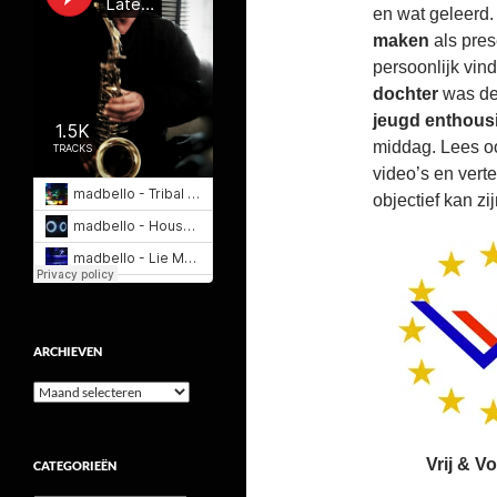
en wat geleerd
maken
als pres
persoonlijk vind
dochter
was de 
jeugd enthou
middag. Lees o
video’s en verte
objectief kan zi
ARCHIEVEN
Archieven
Vrij & 
CATEGORIEËN