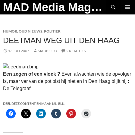
Ga
Zoeken
MAD Media Magazine
naar
PRIMAI
de
MENU
inhoud
HUMOR
,
OUD NIEUWS
,
POLITIEK
DEETMAN WEG UIT DEN HAAG
13 JULI 2007
MADBELLO
2 REACTIES
Een zegen of een vloek ?
Even afwachten wie de opvolger
is, maar ver van de pot pist hij niet en in Den Haag blijft hij :
De Telegraaf
DEEL DEZE CONTENT EN MAAK MIJ BLIJ.