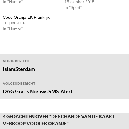
In "Humor"
15 oktober 2015
In "Sport"
Code Oranje EK Frankrijk
10 juni 2016
In "Humor"
Bericht
VORIG BERICHT
navigatie
IslamSterdam
VOLGEND BERICHT
DAG Gratis Nieuws SMS-Alert
4 GEDACHTEN OVER “DE SCHANDE VAN DE KAART
VERKOOP VOOR EK ORANJE”