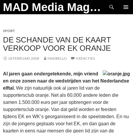
Ga
Zoeken
MAD Media Magazine
naar
PRIMAI
de
MENU
inhoud
SPORT
DE SCHANDE VAN DE KAART
VERKOOP VOOR EK ORANJE
18 FEBRUARI 2008
MADBELLO
4 REACTIES
Al jaren gaan ondergetekende, mijn vriend
en onze zonen naar de wedstrijden van het Nederlandse
elftal.
We zijn natuurlijk ook al jaren lid van de
supportersclub oranje. Net als 60.000 andere leden die
samen 1.500.000 euro per jaar opbrengen voor de
supportersclub oranje. Van dat geld worden er feesten
tijdens EK en WK’s georganiseerd in de speelsteden. En nu
zijn de jongens geplaats voor het EK, en dan gaan de
kaarten in eens naar mensen die geen lid zijn van de