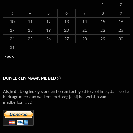
1
2
3
4
5
6
7
8
9
10
11
12
13
14
15
16
17
18
19
20
21
22
23
24
25
26
27
28
29
30
31
« aug
DONEER EN MAAK ME BLIJ :-)
Als je dit blog leuk gevonden heb en toch geld te veel hebt, dan is elke
bijdrage meer dan welkom en draag je bij het welzijn van
madbello.nl... :D