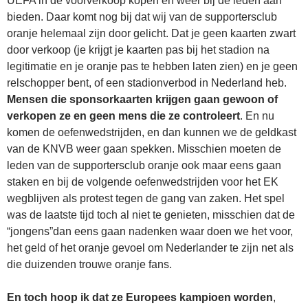
UEFA in de voorverkoop kopen en weer bij de leden aan
bieden. Daar komt nog bij dat wij van de supportersclub
oranje helemaal zijn door gelicht. Dat je geen kaarten zwart
door verkoop (je krijgt je kaarten pas bij het stadion na
legitimatie en je oranje pas te hebben laten zien) en je geen
relschopper bent, of een stadionverbod in Nederland heb.
Mensen die sponsorkaarten krijgen gaan gewoon of
verkopen ze en geen mens die ze controleert
. En nu
komen de oefenwedstrijden, en dan kunnen we de geldkast
van de KNVB weer gaan spekken. Misschien moeten de
leden van de supportersclub oranje ook maar eens gaan
staken en bij de volgende oefenwedstrijden voor het EK
wegblijven als protest tegen de gang van zaken. Het spel
was de laatste tijd toch al niet te genieten, misschien dat de
“jongens”dan eens gaan nadenken waar doen we het voor,
het geld of het oranje gevoel om Nederlander te zijn net als
die duizenden trouwe oranje fans.
En toch hoop ik dat ze Europees kampioen worden
,