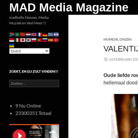
Zoeken
MAD Media Magazine
Ga
madbello Nieuws, Media
Muziek en Veel Meer!!!
naar
de
HUMOR
,
ONZIN
inhoud
VALENTI
14 FEBRUARI 20
ZOEKT, EN GIJ ZULT VINDEN!!!
Oude liefde roe
Zoeken
hellemaal dood
naar:
9 Nu Online
23300351 Totaal