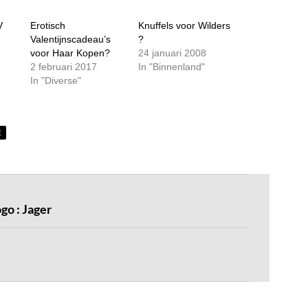
V
Erotisch
Knuffels voor Wilders
Valentijnscadeau’s
?
voor Haar Kopen?
24 januari 2008
2 februari 2017
In "Binnenland"
In "Diverse"
E
o : Jager