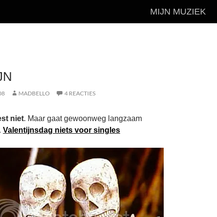
MIJN MUZIEK
JN
08
MADBELLO
4 REACTIES
st niet
. Maar gaat gewoonweg langzaam
.
Valentijnsdag niets voor singles