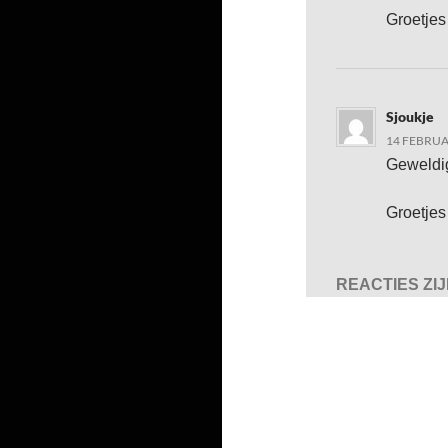
Groetjes
Sjoukje
14 FEBRUA
Geweldig
Groetjes
REACTIES ZI