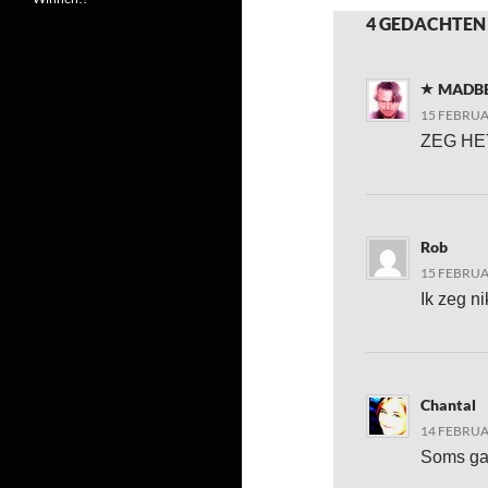
4 GEDACHTEN 
MADB
15 FEBRUA
ZEG HET
Rob
15 FEBRUA
Ik zeg nik
Chantal
14 FEBRUA
Soms ga 