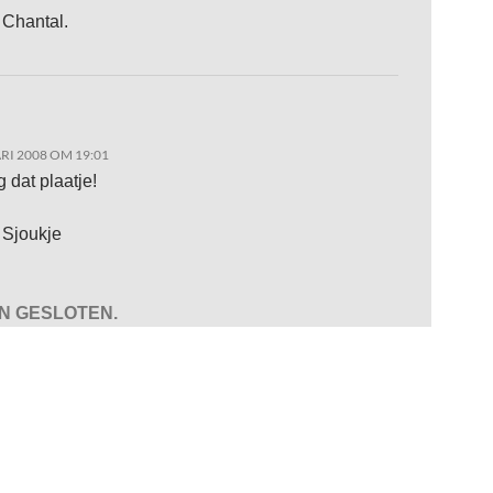
 Chantal.
RI 2008 OM 19:01
 dat plaatje!
 Sjoukje
JN GESLOTEN.