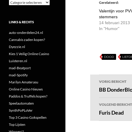
Categorieën
Gerelateerd
Valentijn voor PV
stemmers
LINKS & RECHTS
14 februari 2013
In "Humor"
auto-onderdelen24.nl
Cannabis zaden kopen?
Dyezzie.nl
Kies 1 Veilig Online Casino
DOOD
LIEFD
Luisteren.nl
mad-Beatport
mad-Spotify
Bericht
VORIG BERICHT
Marilyn Amaterasu
navigatie
BB DonderBlog
Online Casino Nieuws
Paddos & Truffels kopen?
Speelautomaten
VOLGEND BERICHT
SynthPoPLoVer
Furis Dead
Top 3 Casino Gokspellen
Top Lijsten
Winnen!?