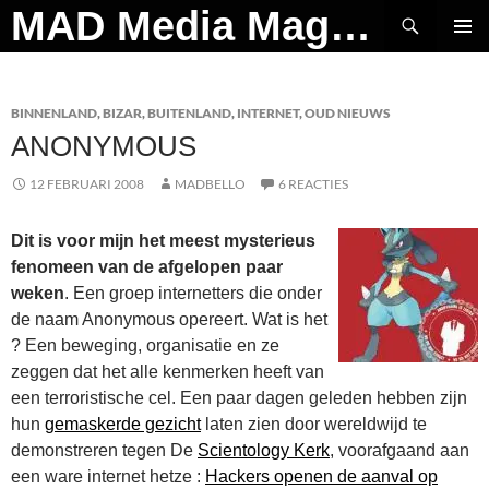
Ga
Zoeken
MAD Media Magazine
naar
PRIMAI
de
MENU
inhoud
BINNENLAND
,
BIZAR
,
BUITENLAND
,
INTERNET
,
OUD NIEUWS
ANONYMOUS
12 FEBRUARI 2008
MADBELLO
6 REACTIES
Dit is voor mijn het meest mysterieus
fenomeen van de afgelopen paar
weken
. Een groep internetters die onder
de naam Anonymous opereert. Wat is het
? Een beweging, organisatie en ze
zeggen dat het alle kenmerken heeft van
een terroristische cel. Een paar dagen geleden hebben zijn
hun
gemaskerde gezicht
laten zien door wereldwijd te
demonstreren tegen De
Scientology Kerk
, voorafgaand aan
een ware internet hetze :
Hackers openen de aanval op