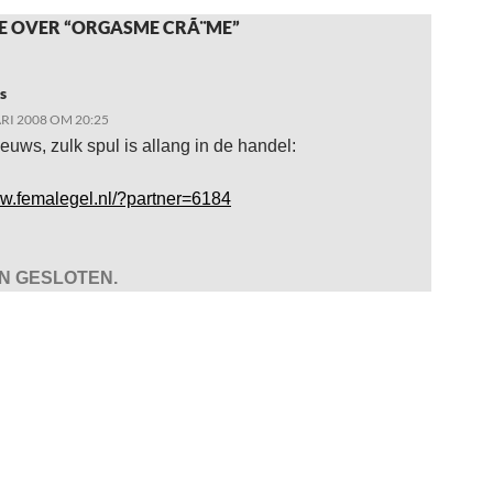
E OVER “ORGASME CRÃ¨ME”
s
RI 2008 OM 20:25
ieuws, zulk spul is allang in de handel:
ww.femalegel.nl/?partner=6184
JN GESLOTEN.