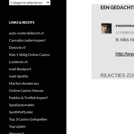
Categorieën
EEN GEDACHT
LINKS & RECHTS
zwamneu
12 FEBRUA
auto-onderdelen24.nl
Is niks n
Cannabis zaden kopen?
Dyezzie.nl
http://w
Kies 1 Veilig Online Casino
Luisteren.nl
mad-Beatport
REACTIES ZI
mad-Spotify
Marilyn Amaterasu
Online Casino Nieuws
Paddos & Truffels kopen?
Speelautomaten
SynthPoPLoVer
Top 3 Casino Gokspellen
Top Lijsten
Winnen!?