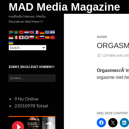
Zoeken
MAD Media Magazine
Ga
madbello Nieuws, Media
Muziek en Veel Meer!!!
naar
de
ASIDE
inhoud
ORGASM
12 FEBRUARI 20
ZOEKT, EN GIJ ZULT VINDEN!!!
OrgasmecrÃ¨
Zoeken
orgasme niet h
naar:
9 Nu Online
23310978 Totaal
DEEL DEZE CONTENT E