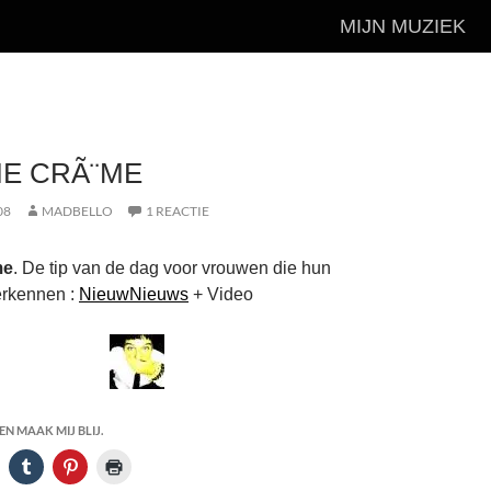
MIJN MUZIEK
E CRÃ¨ME
08
MADBELLO
1 REACTIE
me
. De tip van de dag voor vrouwen die hun
erkennen :
NieuwNieuws
+ Video
N MAAK MIJ BLIJ.