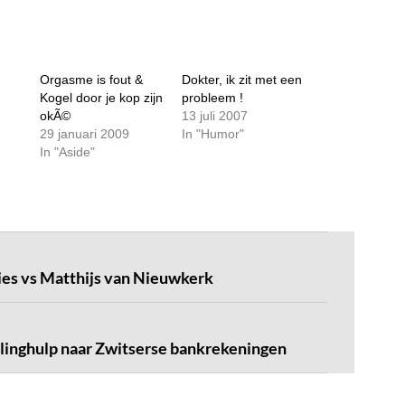
Orgasme is fout &
Dokter, ik zit met een
Kogel door je kop zijn
probleem !
okÃ©
13 juli 2007
29 januari 2009
In "Humor"
In "Aside"
ries vs Matthijs van Nieuwkerk
inghulp naar Zwitserse bankrekeningen