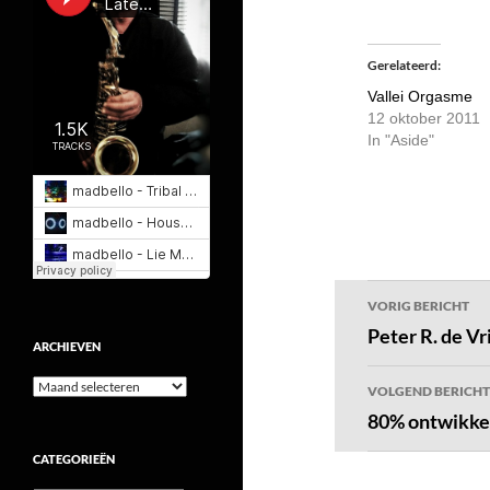
Gerelateerd
Vallei Orgasme
12 oktober 2011
In "Aside"
Bericht
VORIG BERICHT
navigatie
Peter R. de V
ARCHIEVEN
Archieven
VOLGEND BERICHT
80% ontwikkel
CATEGORIEËN