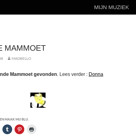
MIJN MUZIEK
E MAMMOET
08
MADBELLO
ende Mammoet gevonden
. Lees verder :
Donna
N MAAK MIJ BLIJ.