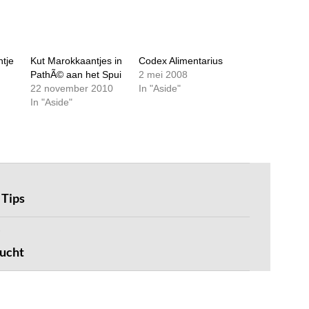
ntje
Kut Marokkaantjes in
Codex Alimentarius
PathÃ© aan het Spui
2 mei 2008
22 november 2010
In "Aside"
In "Aside"
 Tips
lucht