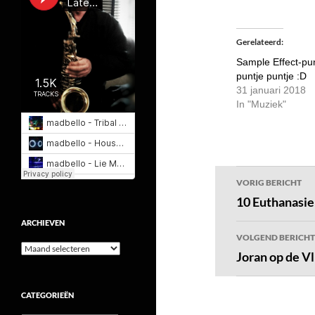
Gerelateerd
Sample Effect-pu
puntje puntje :D
31 januari 2018
In "Muziek"
Bericht
VORIG BERICHT
navigatie
10 Euthanasie
ARCHIEVEN
VOLGEND BERICHT
Archieven
Joran op de V
CATEGORIEËN