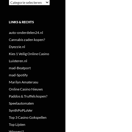
Categorieën
LINKS & RECHTS
auto-onderdelen24.nl
Cannabis zaden kopen?
Dyezzie.nl
Kies 1 Veilig Online Casino
Luisteren.nl
mad-Beatport
mad-Spotify
Marilyn Amaterasu
Online Casino Nieuws
Paddos & Truffels kopen?
Speelautomaten
SynthPoPLoVer
Top 3 Casino Gokspellen
Top Lijsten
Winnen!?