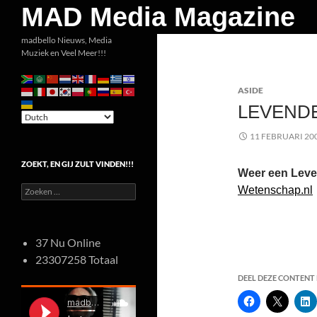
Zoeken
MAD Media Magazine
Ga
madbello Nieuws, Media
Muziek en Veel Meer!!!
naar
de
ASIDE
inhoud
LEVEND
11 FEBRUARI 20
ZOEKT, EN GIJ ZULT VINDEN!!!
Weer een Lev
Zoeken
Wetenschap.nl
naar:
37 Nu Online
23307258 Totaal
DEEL DEZE CONTENT E