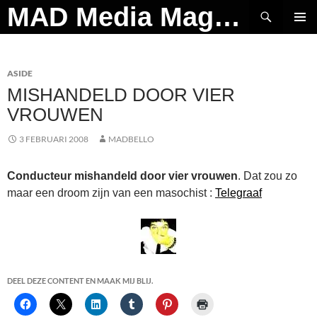
Ga
Zoeken
MAD Media Magazine
naar
PRIMAI
de
MENU
inhoud
ASIDE
MISHANDELD DOOR VIER
VROUWEN
3 FEBRUARI 2008
MADBELLO
Conducteur mishandeld door vier vrouwen
. Dat zou zo
maar een droom zijn van een masochist :
Telegraaf
DEEL DEZE CONTENT EN MAAK MIJ BLIJ.