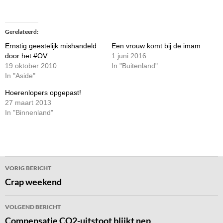
Gerelateerd
Ernstig geestelijk mishandeld
Een vrouw komt bij de imam
door het #OV
1 juni 2016
19 oktober 2010
In "Buitenland"
In "Aside"
Hoerenlopers opgepast!
27 maart 2013
In "Binnenland"
Bericht
VORIG BERICHT
navigatie
Crap weekend
VOLGEND BERICHT
Compensatie CO2-uitstoot blijkt nep