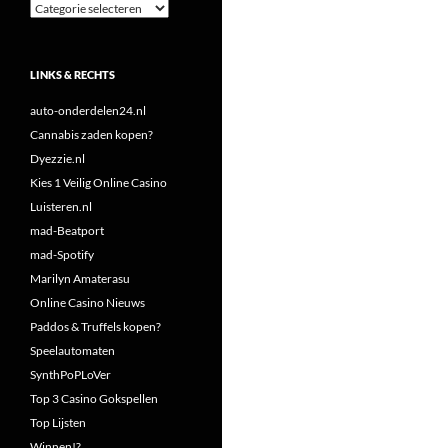
Categorieën
LINKS & RECHTS
auto-onderdelen24.nl
Cannabis zaden kopen?
Dyezzie.nl
Kies 1 Veilig Online Casino
Luisteren.nl
mad-Beatport
mad-Spotify
Marilyn Amaterasu
Online Casino Nieuws
Paddos & Truffels kopen?
Speelautomaten
SynthPoPLoVer
Top 3 Casino Gokspellen
Top Lijsten
Winnen!?