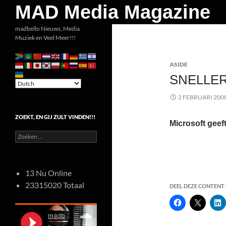
Zoeken
MAD Media Magazine
Ga
madbello Nieuws, Media
Muziek en Veel Meer!!!
naar
de
ASIDE
inhoud
SNELLER
2 FEBRUARI 200
ZOEKT, EN GIJ ZULT VINDEN!!!
Microsoft geeft
Zoeken
naar:
13 Nu Online
23315020 Totaal
DEEL DEZE CONTENT E