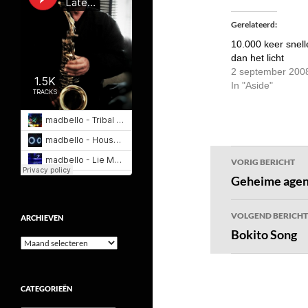
Gerelateerd
10.000 keer snell
dan het licht
2 september 200
In "Aside"
Bericht
VORIG BERICHT
navigatie
Geheime agen
VOLGEND BERICHT
ARCHIEVEN
Bokito Song
Archieven
CATEGORIEËN