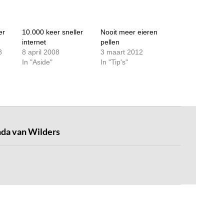
er
10.000 keer sneller
Nooit meer eieren
internet
pellen
8
8 april 2008
3 maart 2012
In "Aside"
In "Tip's"
da van Wilders