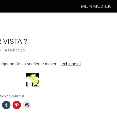
MIJN MUZIEK
 VISTA ?
8
MADBELLO
 tips
om Vista sneller te maken :
techzine.nl
N MAAK MIJ BLIJ.