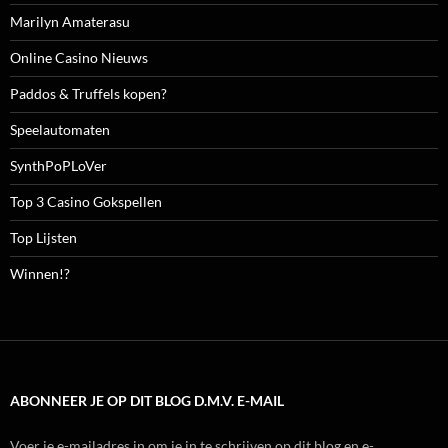
Marilyn Amaterasu
Online Casino Nieuws
Paddos & Truffels kopen?
Speelautomaten
SynthPoPLoVer
Top 3 Casino Gokspellen
Top Lijsten
Winnen!?
ABONNEER JE OP DIT BLOG D.M.V. E-MAIL
Voer je e-mailadres in om je in te schrijven op dit blog en e-