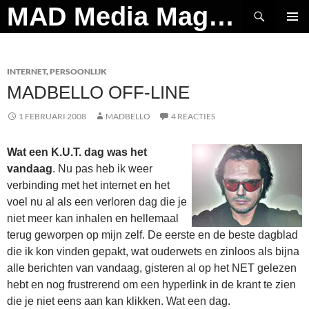
Ga
Zoeken
MAD Media Magazine
naar
PRIMAI
de
MENU
inhoud
INTERNET
,
PERSOONLIJK
MADBELLO OFF-LINE
1 FEBRUARI 2008
MADBELLO
4 REACTIES
Wat een K.U.T. dag was het
vandaag
. Nu pas heb ik weer
verbinding met het internet en het
voel nu al als een verloren dag die je
niet meer kan inhalen en hellemaal
terug geworpen op mijn zelf. De eerste en de beste dagblad
die ik kon vinden gepakt, wat ouderwets en zinloos als bijna
alle berichten van vandaag, gisteren al op het NET gelezen
hebt en nog frustrerend om een hyperlink in de krant te zien
die je niet eens aan kan klikken. Wat een dag.