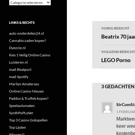
Categorieën
LINKS & RECHTS
Bericht
VORIG BERICHT
auto-onderdelen24.nl
navigatie
Beatrix 70 jaa
Cannabis zaden kopen?
Dyezzie.nl
VOLGEND BERICHT
Kies 1 Veilig Online Casino
LEGO Porno
Luisteren.nl
mad-Beatport
mad-Spotify
Marilyn Amaterasu
3 GEDACHTEN
Online Casino Nieuws
Paddos & Truffels kopen?
SirCumSi
Speelautomaten
1 FEBRUAR
SynthPoPLoVer
Marktwer
Top 3 Casino Gokspellen
keer wee
Top Lijsten
kostenbe
Winnen!?