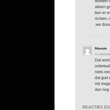
worden of
alleen g
ben er w
richten,
.we draa
Mannie
31 JANUAR
Dat word
onbetaal
niets voo
dat god 
mij moge
dan nog 
REACTIES ZI