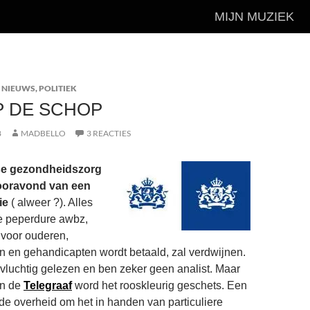
MIJN MUZIEK
 NIEUWS
,
POLITIEK
P DE SCHOP
8
MADBELLO
3 REACTIES
se gezondheidszorg
vooravond van een
ie
( alweer ?). Alles
de peperdure awbz,
 voor ouderen,
n en gehandicapten wordt betaald, zal verdwijnen.
 vluchtig gelezen en ben zeker geen analist. Maar
van de
Telegraaf
word het rooskleurig geschets. Een
de overheid om het in handen van particuliere