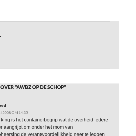
r
 OVER “AWBZ OP DE SCHOP”
zed
I 2008 OM 14:35
king is het containerbegrip wat de overheid iedere
r aangrijpt om onder het mom van
heersing de verantwoordelijkheid neer te leggen