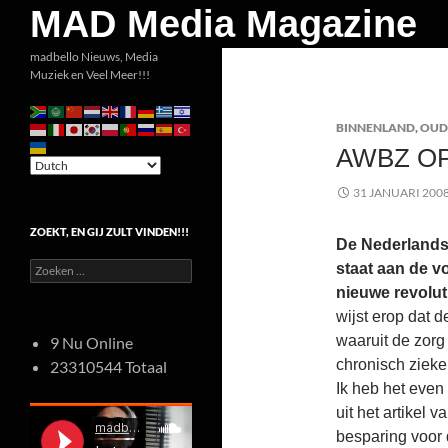
Zoeken
MAD Media Magazine
Ga
madbello Nieuws, Media
Muziek en Veel Meer!!!
naar
de
BINNENLAND
,
OUD
inhoud
AWBZ O
31 JANUARI 200
ZOEKT, EN GIJ ZULT VINDEN!!!
De Nederland
Zoeken
staat aan de 
naar:
nieuwe revolut
wijst erop dat 
waaruit de zorg
9 Nu Online
chronisch zieke
23310544 Totaal
Ik heb het even
uit het artikel 
besparing voor 