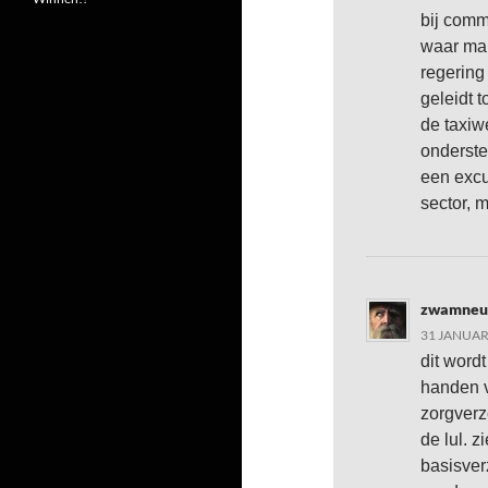
bij comm
waar mar
regering
geleidt 
de taxiw
onderste
een excu
sector, 
zwamneu
31 JANUAR
dit word
handen v
zorgverz
de lul. z
basisver