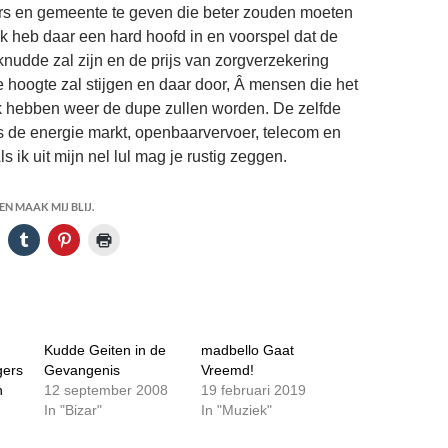
rs en gemeente te geven die beter zouden moeten
 heb daar een hard hoofd in en voorspel dat de
udde zal zijn en de prijs van zorgverzekering
hoogte zal stijgen en daar door, Â mensen die het
jk hebben weer de dupe zullen worden. De zelfde
 de energie markt, openbaarvervoer, telecom en
s ik uit mijn nel lul mag je rustig zeggen.
N MAAK MIJ BLIJ.
Kudde Geiten in de
madbello Gaat
gers
Gevangenis
Vreemd!
n
12 september 2008
19 februari 2019
In "Bizar"
In "Muziek"