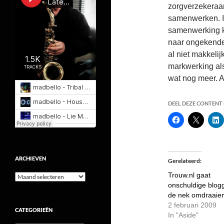
zorgverzekeraa
samenwerken. Ik
samenwerking kn
naar ongekende 
al niet makkeli
markwerking als
wat nog meer. Al
DEEL DEZE CONTENT E
ARCHIEVEN
Gerelateerd
Trouw.nl gaat
Archieven
onschuldige blog
de nek omdraaie
2 februari 2009
CATEGORIEËN
In "Aside"