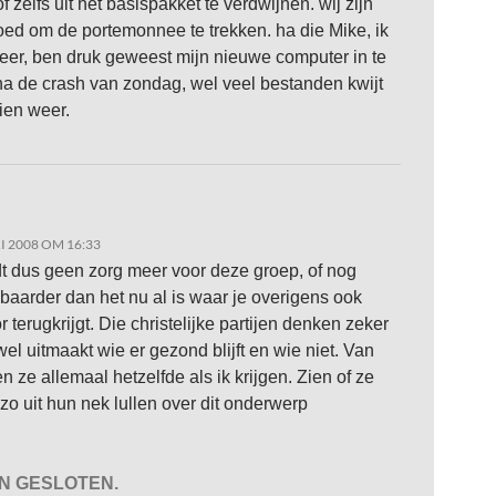
 zelfs uit het basispakket te verdwijnen. wij zijn
oed om de portemonnee te trekken. ha die Mike, ik
eer, ben druk geweest mijn nieuwe computer in te
 na de crash van zondag, wel veel bestanden kwijt
ien weer.
I 2008 OM 16:33
t dus geen zorg meer voor deze groep, of nog
baarder dan het nu al is waar je overigens ook
r terugkrijgt. Die christelijke partijen denken zeker
wel uitmaakt wie er gezond blijft en wie niet. Van
n ze allemaal hetzelfde als ik krijgen. Zien of ze
zo uit hun nek lullen over dit onderwerp
JN GESLOTEN.