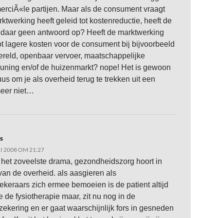
erciÃ«le partijen. Maar als de consument vraagt
ktwerking heeft geleid tot kostenreductie, heeft de
 daar geen antwoord op? Heeft de marktwerking
tot lagere kosten voor de consument bij bijvoorbeeld
ereld, openbaar vervoer, maatschappelijke
uning en/of de huizenmarkt? nope! Het is gewoon
us om je als overheid terug te trekken uit een
meer niet…
s
I 2008 OM 21:27
t het zoveelste drama, gezondheidszorg hoort in
an de overheid. als aasgieren als
ekeraars zich ermee bemoeien is de patient altijd
ie de fysiotherapie maar, zit nu nog in de
zekering en er gaat waarschijnlijk fors in gesneden