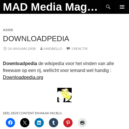
Ga
Zoeken
MAD Media Magazine
naar
PRIMAI
de
MENU
inhoud
ASIDE
DOWNLOADPEDIA
24 JANUARI 2008
MADBELLO
1 REACTIE
Downloadpedia
de wikipedia voor het vinden van alle
freeware op een rij, wellicht voor iemand wel handig :
Downloadpedia.org
DEEL DEZE CONTENT EN MAAK MIJ BLIJ.