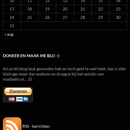
10
11
12
13
14
15
16
17
18
19
20
21
22
23
24
25
26
27
28
29
30
31
« aug
DONEER EN MAAK ME BLIJ :-)
Als je dit blog leuk gevonden heb en toch geld te veel hebt, dan is elke
bijdrage meer dan welkom en draag je bij het welzijn van
madbello.nl... :D
RSS - berichten