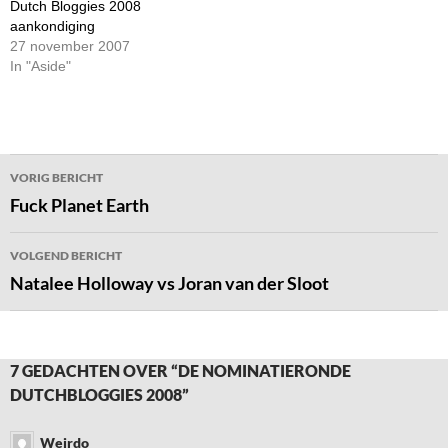
Dutch Bloggies 2008
aankondiging
27 november 2007
In "Aside"
Bericht
VORIG BERICHT
navigatie
Fuck Planet Earth
VOLGEND BERICHT
Natalee Holloway vs Joran van der Sloot
7 GEDACHTEN OVER “DE NOMINATIERONDE
DUTCHBLOGGIES 2008”
Weirdo