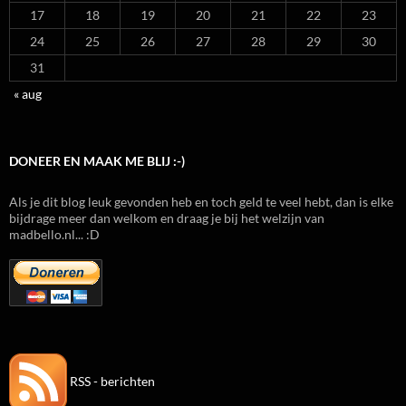
17
18
19
20
21
22
23
24
25
26
27
28
29
30
31
« aug
DONEER EN MAAK ME BLIJ :-)
Als je dit blog leuk gevonden heb en toch geld te veel hebt, dan is elke
bijdrage meer dan welkom en draag je bij het welzijn van
madbello.nl... :D
RSS - berichten