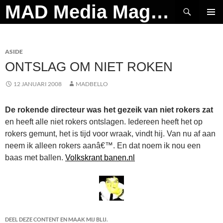
Ga
Zoeken
MAD Media Magazine
naar
PRIMAI
de
MENU
inhoud
ASIDE
ONTSLAG OM NIET ROKEN
12 JANUARI 2008
MADBELLO
De rokende directeur was het gezeik van niet rokers zat
en heeft alle niet rokers ontslagen. Iedereen heeft het op
rokers gemunt, het is tijd voor wraak, vindt hij. Van nu af aan
neem ik alleen rokers aanâ€™. En dat noem ik nou een
baas met ballen.
Volkskrant banen.nl
DEEL DEZE CONTENT EN MAAK MIJ BLIJ.