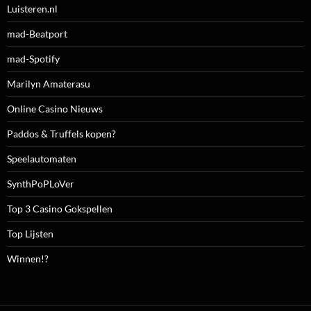
Luisteren.nl
mad-Beatport
mad-Spotify
Marilyn Amaterasu
Online Casino Nieuws
Paddos & Truffels kopen?
Speelautomaten
SynthPoPLoVer
Top 3 Casino Gokspellen
Top Lijsten
Winnen!?