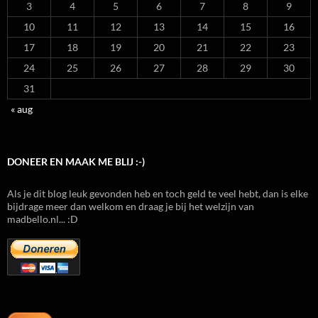
3
4
5
6
7
8
9
10
11
12
13
14
15
16
17
18
19
20
21
22
23
24
25
26
27
28
29
30
31
« aug
DONEER EN MAAK ME BLIJ :-)
Als je dit blog leuk gevonden heb en toch geld te veel hebt, dan is elke
bijdrage meer dan welkom en draag je bij het welzijn van
madbello.nl... :D