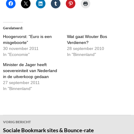
Gerelateerd
Hoogervorst: “Euro is een
Wat gaat Wouter Bos
misgeboorte”
Verdienen?
30 november 2011
28 september 2010
In "Economie"
In "Binnenland"
Minister de Jager heeft
soevereiniteit van Nederland
in de uitverkoop gedaan
27 september 2011
In "Binnenland"
Bericht
VORIG BERICHT
navigatie
Sociale Bookmark sites & Bounce-rate