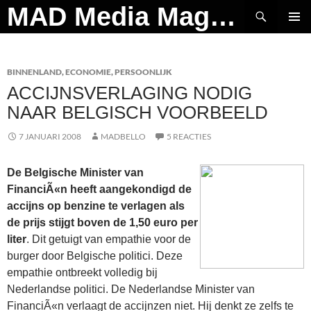
Ga
Zoeken
MAD Media Magazine
naar
PRIMAI
de
MENU
inhoud
BINNENLAND
,
ECONOMIE
,
PERSOONLIJK
ACCIJNSVERLAGING NODIG
NAAR BELGISCH VOORBEELD
7 JANUARI 2008
MADBELLO
5 REACTIES
De Belgische Minister van
FinanciÃ«n heeft aangekondigd de
accijns op benzine te verlagen als
de prijs stijgt boven de 1,50 euro per
liter
. Dit getuigt van empathie voor de
burger door Belgische politici. Deze
empathie ontbreekt volledig bij
Nederlandse politici. De Nederlandse Minister van
FinanciÃ«n verlaagt de accijnzen niet. Hij denkt ze zelfs te