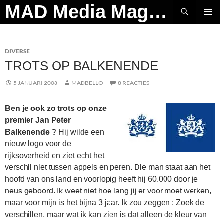
Ga
Zoeken
MAD Media Magazine
naar
PRIMAI
de
MENU
inhoud
DIVERSE
TROTS OP BALKENENDE
5 JANUARI 2008
MADBELLO
8 REACTIES
Ben je ook zo trots op onze
premier Jan Peter
Balkenende ?
Hij wilde een
nieuw logo voor de
rijksoverheid en ziet echt het
verschil niet tussen appels en peren. Die man staat aan het
hoofd van ons land en voorlopig heeft hij 60.000 door je
neus geboord. Ik weet niet hoe lang jij er voor moet werken,
maar voor mijn is het bijna 3 jaar. Ik zou zeggen : Zoek de
verschillen, maar wat ik kan zien is dat alleen de kleur van