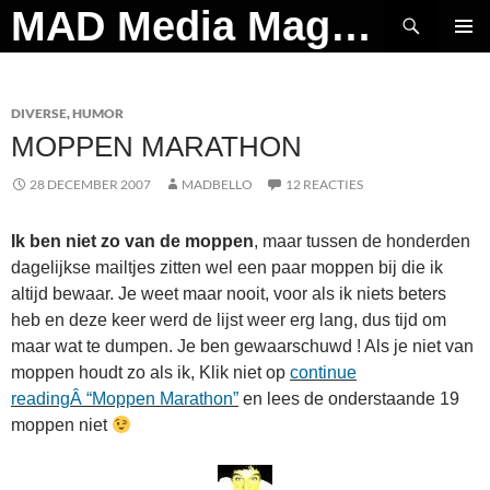
Ga
Zoeken
MAD Media Magazine
naar
PRIMAI
de
MENU
inhoud
DIVERSE
,
HUMOR
MOPPEN MARATHON
28 DECEMBER 2007
MADBELLO
12 REACTIES
Ik ben niet zo van de moppen
, maar tussen de honderden
dagelijkse mailtjes zitten wel een paar moppen bij die ik
altijd bewaar. Je weet maar nooit, voor als ik niets beters
heb en deze keer werd de lijst weer erg lang, dus tijd om
maar wat te dumpen. Je ben gewaarschuwd ! Als je niet van
moppen houdt zo als ik, Klik niet op
continue
readingÂ “Moppen Marathon”
en lees de onderstaande 19
moppen niet