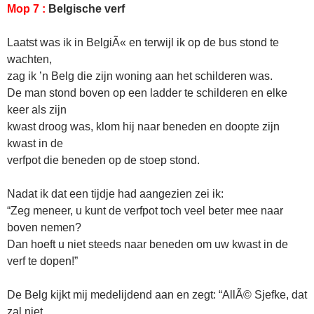
Mop 7 :
Belgische verf
Laatst was ik in BelgiÃ« en terwijl ik op de bus stond te
wachten,
zag ik ’n Belg die zijn woning aan het schilderen was.
De man stond boven op een ladder te schilderen en elke
keer als zijn
kwast droog was, klom hij naar beneden en doopte zijn
kwast in de
verfpot die beneden op de stoep stond.
Nadat ik dat een tijdje had aangezien zei ik:
“Zeg meneer, u kunt de verfpot toch veel beter mee naar
boven nemen?
Dan hoeft u niet steeds naar beneden om uw kwast in de
verf te dopen!”
De Belg kijkt mij medelijdend aan en zegt: “AllÃ© Sjefke, dat
zal niet