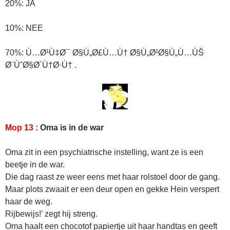
20%: JA
10%: NEE
70%: Ù…Ø¹Ù‡Ø¯ Ø§Ù„Ø£Ù…Ù† Ø§Ù„Ø¹Ø§Ù„Ù…ÙŠ
Ø¨ÙˆØ§Ø´Ù†Ø·Ù† .
Mop 13 :
Oma is in de war
Oma zit in een psychiatrische instelling, want ze is een
beetje in de war.
Die dag raast ze weer eens met haar rolstoel door de gang.
Maar plots zwaait er een deur open en gekke Hein verspert
haar de weg.
Rijbewijs!’ zegt hij streng.
Oma haalt een chocotof papiertje uit haar handtas en geeft