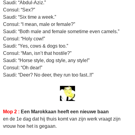
Saudi: “Abdul-Aziz.”
Consul: “Sex?”
Saudi: “Six time a week.”
Consul: “I mean, male or female?”
Saudi: “Both male and female sometime even camels.”
Consul: “Holy cow!”
Saudi: “Yes, cows & dogs too.”
Consul: “Man, isn’t that hostile?”
Saudi: “Horse style, dog style, any style!”
Consul: “Oh dear!”
Saudi: “Deer? No deer, they run too fast..!!”
Mop 2 :
Een Marokkaan heeft een nieuwe baan
en de 1e dag dat hij thuis komt van zijn werk vraagt zijn
vrouw hoe het is gegaan.