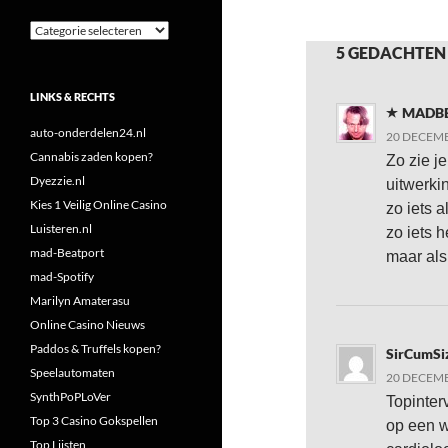
Categorieën
5 GEDACHTEN
LINKS & RECHTS
MADB
auto-onderdelen24.nl
20 DECEMB
Cannabis zaden kopen?
Zo zie j
Dyezzie.nl
uitwerkin
Kies 1 Veilig Online Casino
zo iets 
Luisteren.nl
zo iets 
mad-Beatport
maar als
mad-Spotify
Marilyn Amaterasu
Online Casino Nieuws
Paddos & Truffels kopen?
SirCumSi
Speelautomaten
20 DECEMB
SynthPoPLoVer
Topinterv
Top 3 Casino Gokspellen
op een w
Top Lijsten