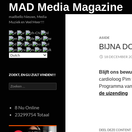
Zoeken
MAD Media Magazine
Ga
madbello Nieuws, Media
Muziek en Veel Meer!!!
naar
de
ASIDE
inhoud
BIJNA D
18 DECEMBER 2
Blijft ons bewu
ZOEKT, EN GIJ ZULT VINDEN!!!
cardioloog Pim 
Zoeken
Programma van
naar:
de uizending
8 Nu Online
23299754 Totaal
DEEL DEZE CONTENT E