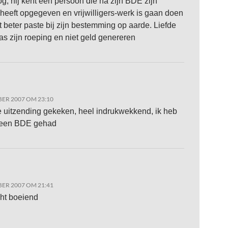
og, hij kent een persoon die na zijn BDE zijn
heeft opgegeven en vrijwilligers-werk is gaan doen
t beter paste bij zijn bestemming op aarde. Liefde
s zijn roeping en niet geld genereren
ER 2007 OM 23:10
e uitzending gekeken, heel indrukwekkend, ik heb
k een BDE gehad
ER 2007 OM 21:41
cht boeiend