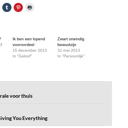
?
Ik ben een lopend
Zwart oneindig
13
vooroordeel
bewustzijn
15 december 2013
31 mei 2013
In "Geloof"
In "Persoonlijk"
rale voor thuis
Giving You Everything