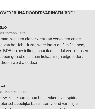
 OVER “BIJNA DOODERVARINGEN (BDE)”
ELLO
ER 2007 OM 11:28
e maar wat een diep inzicht kan vervolgen en de
g van het licht. Ik zag weer laatst de film flatliners,
als BDE op bestelling, maar ik denk dat veel mensen
hebben gehad en uit hun lichaam zijn uitgetreden,
 droom word afgedaan.
zed
ER 2007 OM 10:40
iew, zet je aardig aan het denken over spirtualiteit
etenschappelijke basis. Een vriend van mij is