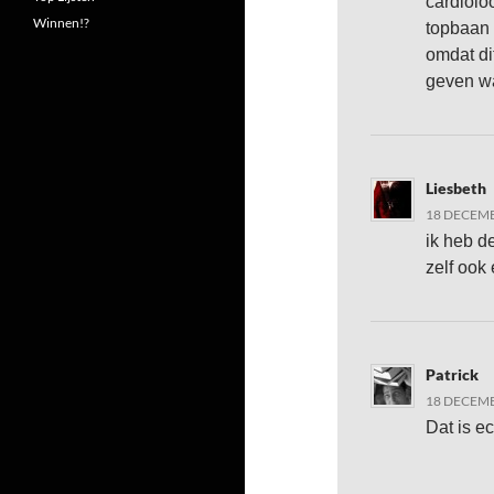
cardiolo
Winnen!?
topbaan 
omdat di
geven wa
Liesbeth
18 DECEMB
ik heb d
zelf oo
Patrick
18 DECEMB
Dat is e