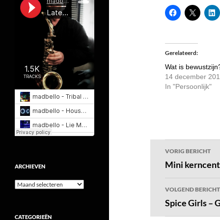
Gerelateerd
Wat is bewustzijn
14 december 20
In "Persoonlijk"
Bericht
VORIG BERICHT
navigatie
Mini kerncent
ARCHIEVEN
Archieven
VOLGEND BERICHT
Spice Girls – 
CATEGORIEËN