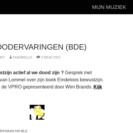
MIJN MUZIEK
OODERVARINGEN (BDE)
007
MADBELLO
5 REACTIES
stzijn actief al we dood zijn ?
Gesprek met
van Lommel over zijn boek Eindeloos bewustzijn.
 de VPRO gepresenteerd door Wim Brands.
Kijk
N MAAK MIJ BLIJ.