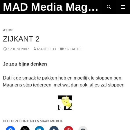
Ga
Zoeken
MAD Media Magazine
naar
PRIMAI
de
MENU
inhoud
ASIDE
ZIJKANT 2
17 JUNI 2007
MADBELLO
1 REACTIE
Je zou bijna denken
Dat ik de smaak te pakken heb en moeilijk te stoppen ben.
Maar ens stop iedereen, met wat dan ook, alles zal stoppen.
DEEL DEZE CONTENT EN MAAK MIJ BLIJ.