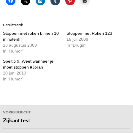
Gerelateerd
Stoppen met roken binnen 10
Stoppen met Roken 123
minuten!!!
16 juli 2008
13 augustus 2009
In "Drugs"
In "Humor"
Speltip 9: Weet wanneer je
moet stoppen #Joran
20 juni 2010
In "Humor"
Bericht
VORIG BERICHT
navigatie
Zijkant test