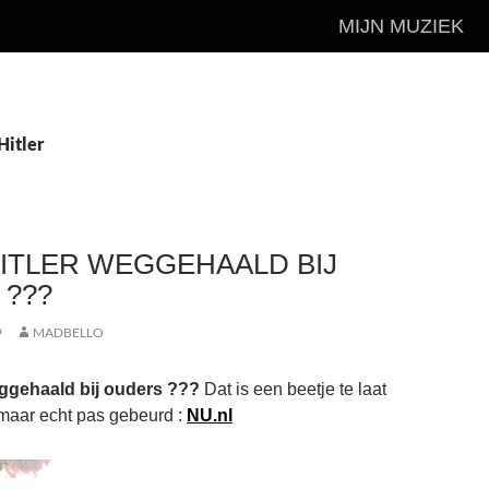
MIJN MUZIEK
Hitler
ITLER WEGGEHAALD BIJ
???
9
MADBELLO
eggehaald bij ouders ???
Dat is een beetje te laat
maar echt pas gebeurd :
NU.nl