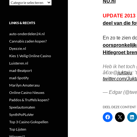
NU.nl
Categorieën
UPDATE 2013
deel van die fot
LINKS & RECHTS
auto-onderdelen24.nl
En zo te zien 
Cannabis zaden kopen?
oorspronkelijk
Dyezzie.nl
Hitlegroet bre
Kies 1 Veilig Online Casino
Luisteren.nl
Heb ik het toch
mad-Beatport
â€œ@
juktaju
: 
mad-Spotify
twitter.com/Jukt
Marilyn Amaterasu
— Edgar (@twe
Online Casino Nieuws
Paddos & Truffels kopen?
Speelautomaten
DEEL DEZE CONTENT E
SynthPoPLoVer
Top 3 Casino Gokspellen
Top Lijsten
Winnen!?