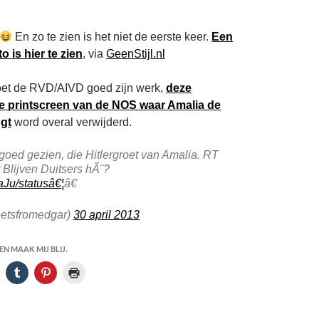
En zo te zien is het niet de eerste keer.
Een
o is hier te zien
, via
GeenStijl.nl
doet de RVD/AIVD goed zijn werk,
deze
e printscreen van de NOS waar Amalia de
ngt
word overal verwijderd.
 goed gezien, die Hitlergroet van Amalia. RT
’t Blijven Duitsers hÃ¨?
aJu/statusâ€¦
â€
etsfromedgar)
30 april 2013
N MAAK MIJ BLIJ.