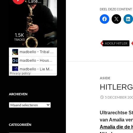
DEEL DEZE CONTENT E
ADOLF HITLER
ASIDE
HITLERG
ARCHIEVEN
5 DECEMBER 20
Archieven
Ultrarechtse S
van Amalia ver
CATEGORIEËN
Amalia die de H