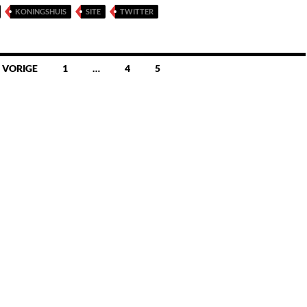
KONINGSHUIS
SITE
TWITTER
 VORIGE
1
…
4
5