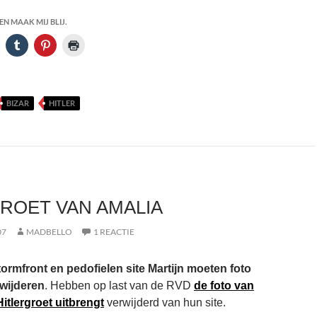
N MAAK MIJ BLIJ.
BIZAR
HITLER
ROET VAN AMALIA
07
MADBELLO
1 REACTIE
tormfront en pedofielen site Martijn moeten foto
wijderen
. Hebben op last van de RVD
de foto van
itlergroet uitbrengt
verwijderd van hun site.