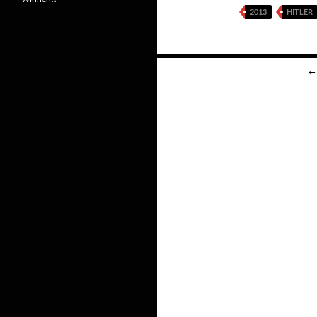
2013
HITLER
Berichten
←
navigatie