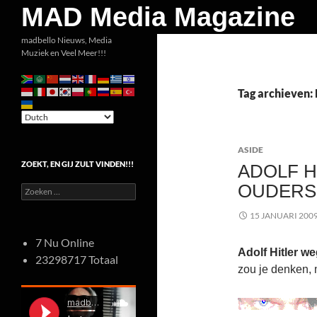
Zoeken
MAD Media Magazine
Ga
madbello Nieuws, Media
Muziek en Veel Meer!!!
naar
de
inhoud
Tag archieven: 
ASIDE
ZOEKT, EN GIJ ZULT VINDEN!!!
ADOLF H
OUDERS 
Zoeken
naar:
15 JANUARI 200
7 Nu Online
Adolf Hitler w
23298717 Totaal
zou je denken, 