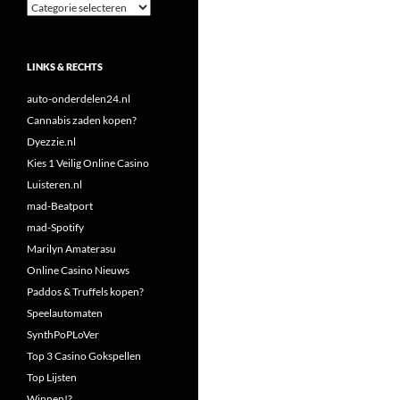
Categorieën
LINKS & RECHTS
auto-onderdelen24.nl
Cannabis zaden kopen?
Dyezzie.nl
Kies 1 Veilig Online Casino
Luisteren.nl
mad-Beatport
mad-Spotify
Marilyn Amaterasu
Online Casino Nieuws
Paddos & Truffels kopen?
Speelautomaten
SynthPoPLoVer
Top 3 Casino Gokspellen
Top Lijsten
Winnen!?