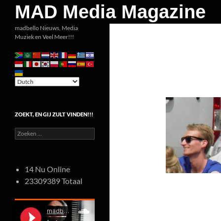
Zoeken
MAD Media Magazine
Ga
madbello Nieuws, Media
Muziek en Veel Meer!!!
naar
de
inhoud
ZOEKT, EN GIJ ZULT VINDEN!!!
Zoeken
naar:
14 Nu Online
23309389 Totaal