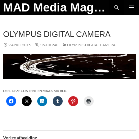
Ga
Zoeken
MAD Media Magazine
naar
PRIMAI
de
MENU
inhoud
OLYMPUS DIGITAL CAMERA
9 APRIL 2015
1260 × 240
OLYMPUS DIGITAL CAMERA
DEEL DEZE CONTENT EN MAAK MIJ BLIJ.
Vorige afbeelding