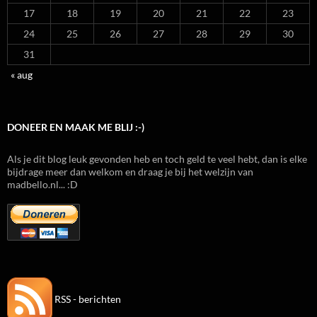
17
18
19
20
21
22
23
24
25
26
27
28
29
30
31
« aug
DONEER EN MAAK ME BLIJ :-)
Als je dit blog leuk gevonden heb en toch geld te veel hebt, dan is elke
bijdrage meer dan welkom en draag je bij het welzijn van
madbello.nl... :D
RSS - berichten